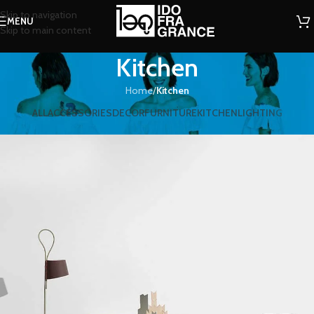
Skip to navigation
MENU
Skip to main content
Kitchen
Home
/
Kitchen
ALL
ACCESSORIES
DECOR
FURNITURE
KITCHEN
LIGHTING