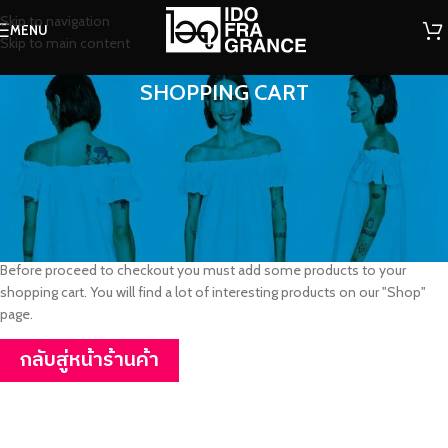
Skip to navigation
MENU
Skip to main content
SHOPPING CART
ไม่มีสินค้าในตะกร้า
Before proceed to checkout you must add some products to your
shopping cart. You will find a lot of interesting products on our "Shop"
page.
กลับสู่หน้าร้านค้า