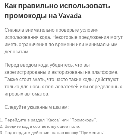
Как правильно использовать
промокоды на Vavada
Сначала внимательно проверьте условия
использования кода. Некоторые предложения могут
иметь ограничения по времени или минимальным
депозитам.
Перед вводом кода убедитесь, что вы
зарегистрированы и авторизованы на платформе.
Также стоит знать, что часто такие коды действуют
только для новых пользователей или определённых
игровых автоматов.
Следуйте указанным шагам:
Перейдите в раздел “Касса” или “Промокоды”.
Введите код в соответствующее поле.
Подтвердите действие, нажав кнопку “Применить”.