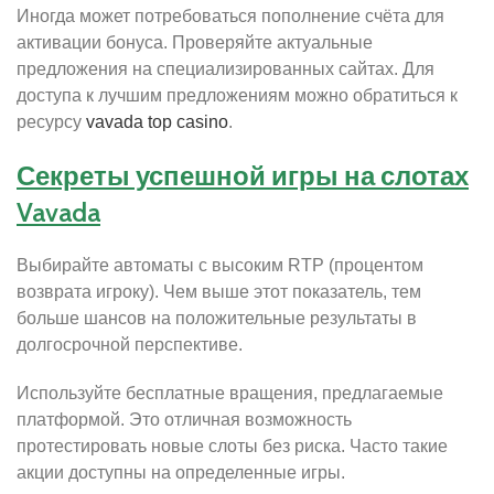
Иногда может потребоваться пополнение счёта для
активации бонуса. Проверяйте актуальные
предложения на специализированных сайтах. Для
доступа к лучшим предложениям можно обратиться к
ресурсу
vavada top casino
.
Секреты успешной игры на слотах
Vavada
Выбирайте автоматы с высоким RTP (процентом
возврата игроку). Чем выше этот показатель, тем
больше шансов на положительные результаты в
долгосрочной перспективе.
Используйте бесплатные вращения, предлагаемые
платформой. Это отличная возможность
протестировать новые слоты без риска. Часто такие
акции доступны на определенные игры.