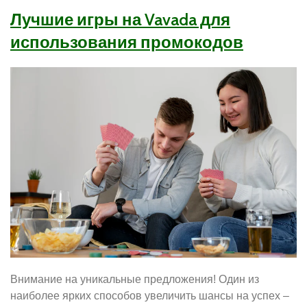
Лучшие игры на Vavada для
использования промокодов
Внимание на уникальные предложения! Один из
наиболее ярких способов увеличить шансы на успех –