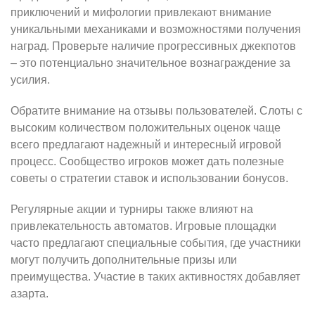
приключений и мифологии привлекают внимание
уникальными механиками и возможностями получения
наград. Проверьте наличие прогрессивных джекпотов
– это потенциально значительное вознаграждение за
усилия.
Обратите внимание на отзывы пользователей. Слоты с
высоким количеством положительных оценок чаще
всего предлагают надежный и интересный игровой
процесс. Сообщество игроков может дать полезные
советы о стратегии ставок и использовании бонусов.
Регулярные акции и турниры также влияют на
привлекательность автоматов. Игровые площадки
часто предлагают специальные события, где участники
могут получить дополнительные призы или
преимущества. Участие в таких активностях добавляет
азарта.