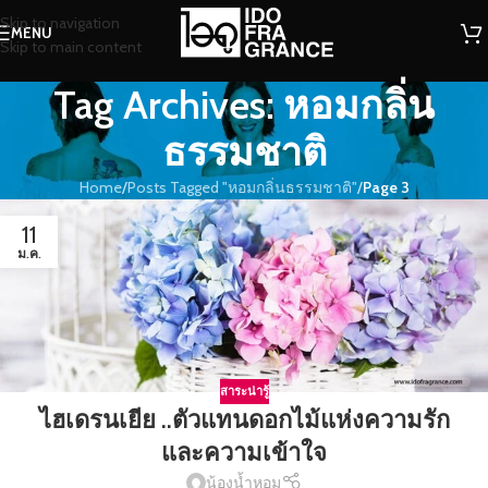
Skip to navigation
MENU
Skip to main content
Tag Archives: หอมกลิ่น
ธรรมชาติ
Home
/
Posts Tagged "หอมกลิ่นธรรมชาติ"
/
Page 3
11
ม.ค.
สาระน่ารู้
ไฮเดรนเยีย ..ตัวแทนดอกไม้แห่งความรัก
และความเข้าใจ
น้องน้ำหอม