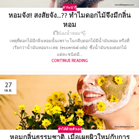
สาระน่ารู้
หอมจัง!! สงสัยจัง…?? ทำไมดอกไม้จึงมีกลิ่น
หอม
น้องน้ำหอม
เหตุที่ดอกไม้มีกลิ่นหอมนั้นเพราะในกลีบดอกไม้มีน้ำมันหอม หรือที่
เรียกว่าน้ำมันหอมระเหย (essential oils) ซึ่งน้ำมันของดอกไม้
แต่ละชนิดมี...
CONTINUE READING
27
เม.ย.
ทำได้ด้วยตัวเอง
หอมกลิ่นธรรมชาติ..เมื่อเผยผิวใหม่กับการ