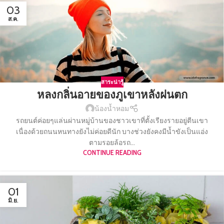
03
ส.ค.
สาระน่ารู้
หลงกลิ่นอายของภูเขาหลังฝนตก
น้องน้ำหอม
รถยนต์ค่อยๆแล่นผ่านหมู่บ้านของชาวเขาที่ตั้งเรียงรายอยู่ตีนเขา
เนื่องด้วยถนนหนทางยังไม่ค่อยดีนัก บางช่วงยังคงมีน้ำขังเป็นแอ่ง
ตามรอยล้อรถ...
CONTINUE READING
01
มิ.ย.