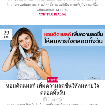
ไม่ว่าจะเจอกับสถานการณ์ใดๆ ก็ตาม แต่ก็มีบางคนที่ดูมีอารมณ์ยิ้ม
แย้มและแสดงอาการ...
CONTINUE READING
29
ธ.ค.
สาระน่ารู้
หอมติดแมสก์ เพิ่มความสดชื่นให้ลมหายใจ
ตลอดทั้งวัน
น้ำหอม
มาตรการการป้องกันโควิดแบบพื้นฐานที่หลายคนหันมาดูแลตัวเอง