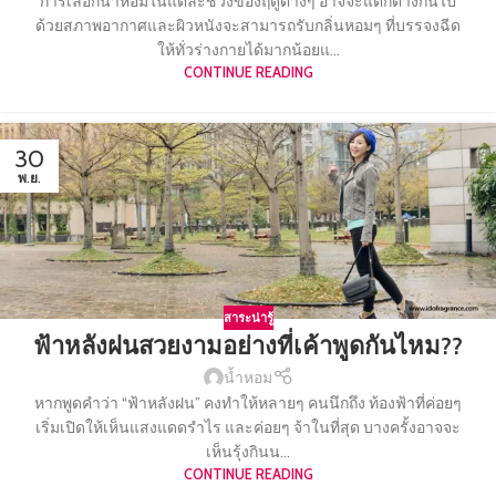
การเลือกน้ำหอมในแต่ละช่วงของฤดูต่างๆ อาจจะแตกต่างกันไป
ด้วยสภาพอากาศและผิวหนังจะสามารถรับกลิ่นหอมๆ ที่บรรจงฉีด
ให้ทั่วร่างกายได้มากน้อยแ...
CONTINUE READING
30
พ.ย.
สาระน่ารู้
ฟ้าหลังฝนสวยงามอย่างที่เค้าพูดกันไหม??
น้ำหอม
หากพูดคำว่า “ฟ้าหลังฝน” คงทำให้หลายๆ คนนึกถึง ท้องฟ้าที่ค่อยๆ
เริ่มเปิดให้เห็นแสงแดดรำไร และค่อยๆ จ้าในที่สุด บางครั้งอาจจะ
เห็นรุ้งกินน...
CONTINUE READING