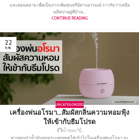
และผ่อนคลาย เพื่อเป็นการเพิ่มสุนทรีย์ทางอารมณ์ ราวกับว่าเสมือ
นมีสปาอยู่ที่บ้าน...
CONTINUE READING
22
ก.พ.
UNCATEGORIZED
เครื่องพ่นอโรมา…สัมผัสกลิ่นความหอมฟุ้ง
ให้เข้ากับธีมโปรด
น้ำหอม
หากคุณนำน้ำมันหอมระเหยหยดใส่เข้าไปในเครื่องพ่นอโรมา จะ