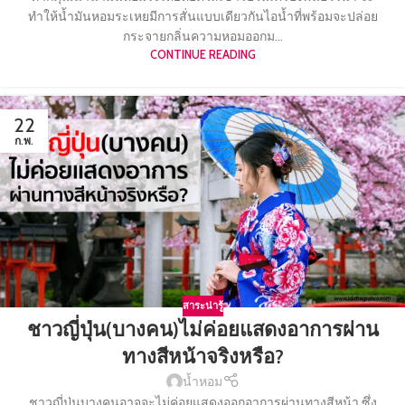
ทำให้น้ำมันหอมระเหยมีการสั่นแบบเดียวกันไอน้ำที่พร้อมจะปล่อย
กระจายกลิ่นความหอมออกม...
CONTINUE READING
22
ก.พ.
สาระน่ารู้
ชาวญี่ปุ่น(บางคน)ไม่ค่อยแสดงอาการผ่าน
ทางสีหน้าจริงหรือ?
น้ำหอม
ชาวญี่ปุ่นบางคนอาจจะไม่ค่อยแสดงออกอาการผ่านทางสีหน้า ซึ่ง