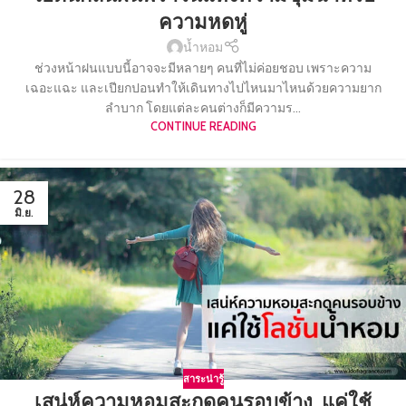
ความหดหู่
น้ำหอม
ช่วงหน้าฝนแบบนี้อาจจะมีหลายๆ คนที่ไม่ค่อยชอบ เพราะความ
เฉอะแฉะ และเปียกปอนทำให้เดินทางไปไหนมาไหนด้วยความยาก
ลำบาก โดยแต่ละคนต่างก็มีความร...
CONTINUE READING
28
มิ.ย.
สาระน่ารู้
เสน่ห์ความหอมสะกดคนรอบข้าง..แค่ใช้