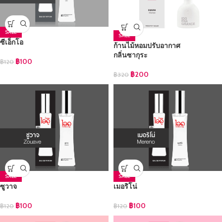
SALE
SALE
ซีเอ็กโอ
ก้านไม้หอมปรับอากาศ
กลิ่นซากุระ
฿
100
฿
120
฿
200
฿
320
SALE
SALE
ซูวาจ
เมอริโน่
฿
100
฿
100
฿
120
฿
120