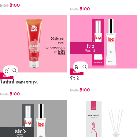
฿
100
฿
120
฿
100
฿
120
SALE
SALE
รัช 2
โลชั่นน้ำหอม ซากุระ
฿
100
฿
120
฿
100
฿
120