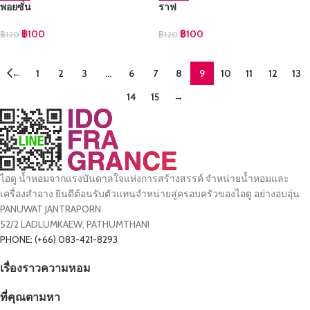
พอยซั่น
ราฟ
฿
100
฿
100
฿
120
฿
120
←
1
2
3
…
6
7
8
9
10
11
12
13
14
15
→
ไอดู น้ำหอมจากแรงบันดาลใจแห่งการสร้างสรรค์ จำหน่ายน้ำหอมและ
เครื่องสำอาง ยินดีต้อนรับตัวแทนจำหน่ายสู่ครอบครัวของไอดู อย่างอบอุ่น
PANUWAT JANTRAPORN
52/2 LADLUMKAEW, PATHUMTHANI
PHONE: (+66) 083-421-8293
เรื่องราวความหอม
ที่คุณตามหา