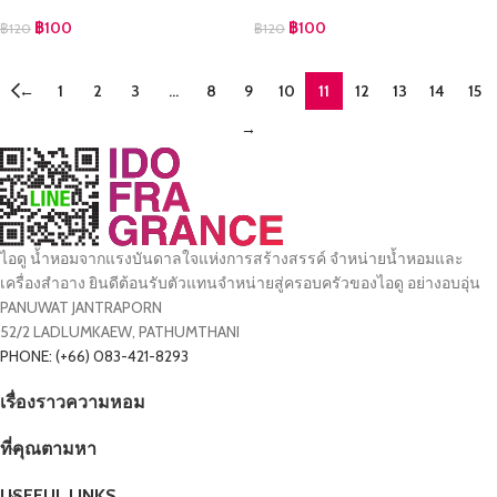
฿
100
฿
100
฿
120
฿
120
←
1
2
3
…
8
9
10
11
12
13
14
15
→
ไอดู น้ำหอมจากแรงบันดาลใจแห่งการสร้างสรรค์ จำหน่ายน้ำหอมและ
เครื่องสำอาง ยินดีต้อนรับตัวแทนจำหน่ายสู่ครอบครัวของไอดู อย่างอบอุ่น
PANUWAT JANTRAPORN
52/2 LADLUMKAEW, PATHUMTHANI
PHONE: (+66) 083-421-8293
เรื่องราวความหอม
ที่คุณตามหา
USEFUL LINKS