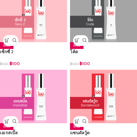
SALE
SALE
เซ็กซี่ 2
โค้ด
฿
100
฿
100
฿
120
฿
120
SALE
SALE
เอเรสเบิ้ล
แซนดัลวู้ด