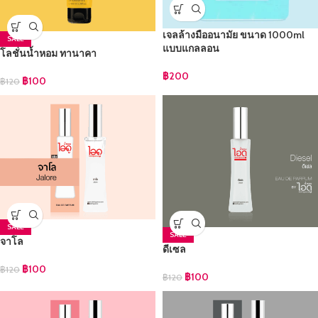
เจลล้างมืออนามัย ขนาด 1000ml
SALE
แบบแกลลอน
โลชั่นน้ำหอม ทานาคา
฿
200
฿
100
฿
120
SALE
SALE
จาโล
ดีเซล
฿
100
฿
120
฿
100
฿
120