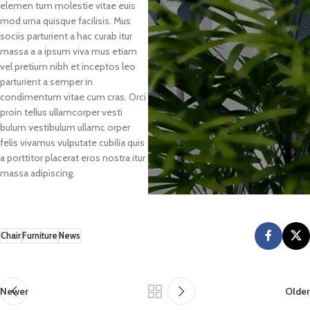
elemen tum molestie vitae euis
mod urna quisque facilisis. Mus
sociis parturient a hac curab itur
massa a a ipsum viva mus etiam
vel pretium nibh et inceptos leo
parturient a semper in
condimentum vitae cum cras. Orci
proin tellus ullamcorper vesti
bulum vestibulum ullamc orper
felis vivamus vulputate cubilia quis
a porttitor placerat eros nostra itur
massa adipiscing.
Chair
Furniture
News
Newer
Older