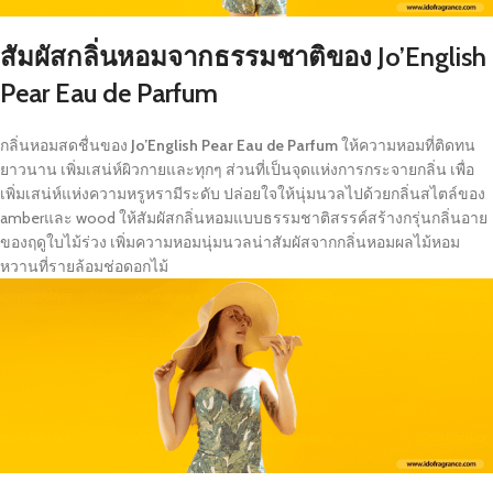
สัมผัสกลิ่นหอมจากธรรมชาติของ Jo’English
Pear Eau de Parfum
กลิ่นหอมสดชื่นของ
Jo’English Pear Eau de Parfum
ให้ความหอมที่ติดทน
ยาวนาน เพิ่มเสน่ห์ผิวกายและทุกๆ ส่วนที่เป็นจุดแห่งการกระจายกลิ่น เพื่อ
เพิ่มเสน่ห์แห่งความหรูหรามีระดับ ปล่อยใจให้นุ่มนวลไปด้วยกลิ่นสไตล์ของ
amberและ wood ให้สัมผัสกลิ่นหอมแบบธรรมชาติสรรค์สร้างกรุ่นกลิ่นอาย
ของฤดูใบไม้ร่วง เพิ่มความหอมนุ่มนวลน่าสัมผัสจากกลิ่นหอมผลไม้หอม
หวานที่รายล้อมช่อดอกไม้