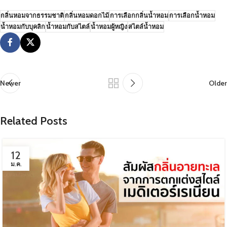
กลิ่นหอมจากธรรมชาติ
กลิ่นหอมดอกไม้
การเลือกกลิ่นน้ำหอม
การเลือกน้ำหอม
น้ำหอมกับบุคลิก
น้ำหอมกับสไตล์
น้ำหอมผู้หญิง
สไตล์น้ำหอม
Newer
Older
Related Posts
12
ม.ค.