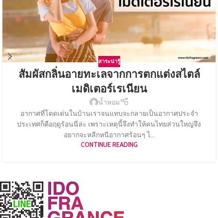
สาระน่ารู้
สัมผัสกลิ่นอายทะเลจากการตกแต่งสไตล์
เมดิเตอร์เรเนียน
น้ำหอม
อากาศที่โดดเด่นในบ้านเราจนแทบจะกลายเป็นอากาศประจำ
ประเทศก็คือฤดูร้อนนี่ล่ะ เพราะเหตุนี้จึงทำให้คนไทยส่วนใหญ่จึง
อยากจะหลีกหนีอากาศร้อนๆ ไ...
CONTINUE READING