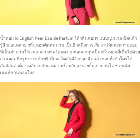
น้ำหอม
Jo’English Pear Eau de Parfum
ให้กลิ่นหอมๆ แบบนุ่มนวล ฉีดแล้ว
รู้สึกผ่อนคลาย กลิ่นหอมติดทนนาน เป็นอีกหนึ่งการเพิ่มเสน่ห์แห่งความหอม
ที่เป็นตำนานไร้กาลเวลา มาพร้อมความหอมละมุนเป็นกลิ่นหอมที่เต็มไปด้วย
ส่วนผสมที่หรูหราระดับพรีเมี่ยมสไตล์ผู้ดีอังกฤษ ฉีดแล้วหอมทั้งตัวใครได้
สัมผัสแล้วต้องเหลียวกลับมามอง พร้อมกับส่งรอยยิ้มเย้ายวนใจ ช่วยเพิ่ม
เสน่ห์ชวนหลงใหล