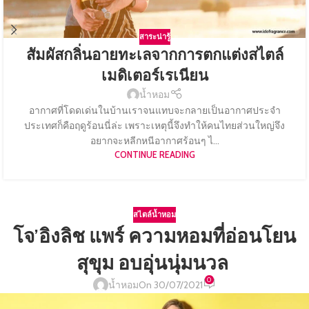
สาระน่ารู้
สัมผัสกลิ่นอายทะเลจากการตกแต่งสไตล์
เมดิเตอร์เรเนียน
น้ำหอม
อากาศที่โดดเด่นในบ้านเราจนแทบจะกลายเป็นอากาศประจำ
ประเทศก็คือฤดูร้อนนี่ล่ะ เพราะเหตุนี้จึงทำให้คนไทยส่วนใหญ่จึง
อยากจะหลีกหนีอากาศร้อนๆ ไ...
CONTINUE READING
สไตล์น้ำหอม
โจ’อิงลิช แพร์ ความหอมที่อ่อนโยน
สุขุม อบอุ่นนุ่มนวล
0
น้ำหอม
On 30/07/2021