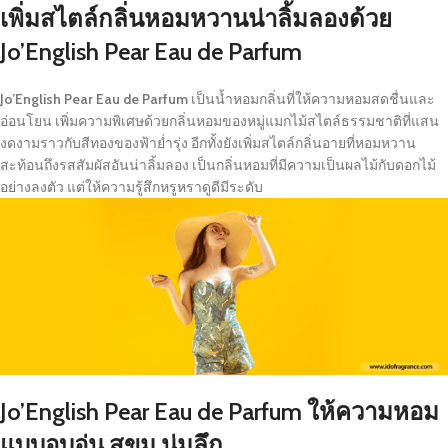
เพิ่มสไตล์กลิ่นหอมหวานน่าลิ้มลองด้วย
Jo’English Pear Eau de Parfum
Jo’English Pear Eau de Parfum
เป็นน้ำหอมกลิ่นที่ให้ความหอมสดชื่นและ
อ่อนโยน เพิ่มความพิเศษด้วยกลิ่นหอมของหมู่แมกไม้สไตล์ธรรมชาติที่แสน
งดงามราวกับสีทองของฟ้าย่ำรุ่ง อีกทั้งยังเพิ่มสไตล์กลิ่นอายที่หอมหวาน
สะท้อนถึงรสสัมผัสอันน่าลิ้มลอง เป็นกลิ่นหอมที่มีความเป็นผลไม้กับดอกไม้
อย่างลงตัว แต่ให้ความรู้สึกหรูหราดูดีมีระดับ
Jo’English Pear Eau de Parfum ให้ความหอม
แบบอบอุ่น สุขุม นุ่มลึก