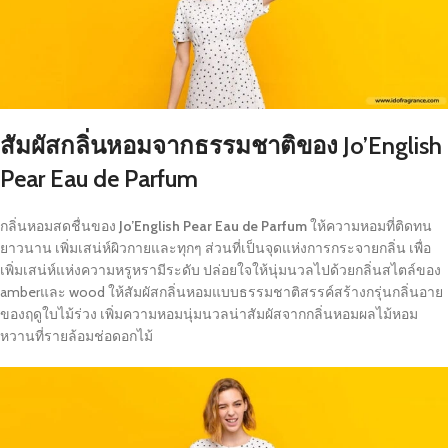
สัมผัสกลิ่นหอมจากธรรมชาติของ Jo’English
Pear Eau de Parfum
กลิ่นหอมสดชื่นของ
Jo’English Pear Eau de Parfum
ให้ความหอมที่ติดทน
ยาวนาน เพิ่มเสน่ห์ผิวกายและทุกๆ ส่วนที่เป็นจุดแห่งการกระจายกลิ่น เพื่อ
เพิ่มเสน่ห์แห่งความหรูหรามีระดับ ปล่อยใจให้นุ่มนวลไปด้วยกลิ่นสไตล์ของ
amberและ wood ให้สัมผัสกลิ่นหอมแบบธรรมชาติสรรค์สร้างกรุ่นกลิ่นอาย
ของฤดูใบไม้ร่วง เพิ่มความหอมนุ่มนวลน่าสัมผัสจากกลิ่นหอมผลไม้หอม
หวานที่รายล้อมช่อดอกไม้