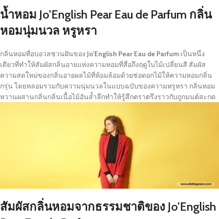
น้ำหอม Jo’English Pear Eau de Parfum
กลิ่น
หอมนุ่มนวล หรูหรา
กลิ่นหอมที่อบอวลชวนฝันของ
Jo’English Pear Eau de Parfum
เป็นหนึ่ง
เดียวที่ทำให้สัมผัสกลิ่นอายแห่งความหอมที่สื่อถึงฤดูใบไม้เปลี่ยนสี สัมผัส
ความสดใหม่ของกลิ่นอายผลไม้ที่ห้อมล้อมด้วยช่อดอกไม้ให้ความหอมกลิ่น
กรุ่น โดยหลอมรวมกับความนุ่มนวลในแบบฉบับของความหรูหรา กลิ่นหอม
หวานผสานกลิ่นกลิ่นเนื้อไม้อันล้ำลึกทำให้รู้สึกตราตรึงราวกับถูกมนต์สะกด
สัมผัสกลิ่นหอมจากธรรมชาติของ Jo’English