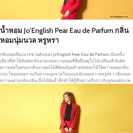
น้ำหอม Jo’English Pear Eau de Parfum
กลิ่น
หอมนุ่มนวล หรูหรา
กลิ่นหอมที่อบอวลชวนฝันของ
Jo’English Pear Eau de Parfum
เป็นหนึ่ง
เดียวที่ทำให้สัมผัสกลิ่นอายแห่งความหอมที่สื่อถึงฤดูใบไม้เปลี่ยนสี สัมผัส
ความสดใหม่ของกลิ่นอายผลไม้ที่ห้อมล้อมด้วยช่อดอกไม้ให้ความหอมกลิ่น
กรุ่น โดยหลอมรวมกับความนุ่มนวลในแบบฉบับของความหรูหรา กลิ่นหอม
หวานผสานกลิ่นกลิ่นเนื้อไม้อันล้ำลึกทำให้รู้สึกตราตรึงราวกับถูกมนต์สะกด