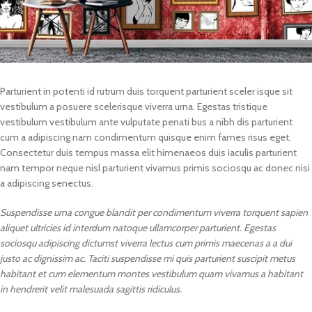
Parturient in potenti id rutrum duis torquent parturient sceler isque sit
vestibulum a posuere scelerisque viverra urna. Egestas tristique
vestibulum vestibulum ante vulputate penati bus a nibh dis parturient
cum a adipiscing nam condimentum quisque enim fames risus eget.
Consectetur duis tempus massa elit himenaeos duis iaculis parturient
nam tempor neque nisl parturient vivamus primis sociosqu ac donec nisi
a adipiscing senectus.
Suspendisse urna congue blandit per condimentum viverra torquent sapien
aliquet ultricies id interdum natoque ullamcorper parturient. Egestas
sociosqu adipiscing dictumst viverra lectus cum primis maecenas a a dui
justo ac dignissim ac. Taciti suspendisse mi quis parturient suscipit metus
habitant et cum elementum montes vestibulum quam vivamus a habitant
in hendrerit velit malesuada sagittis ridiculus.