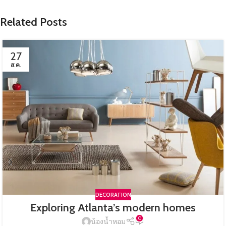
Related Posts
27
ส.ค.
DECORATION
Exploring Atlanta’s modern homes
0
น้องน้ำหอม