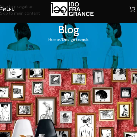
Skip to navigation
MENU
Skip to main content
Blog
Home
/
Design trends
DESIGN TRENDS
The big design: Wall likes pictures
น้องน้ำหอม
On 26/08/2021