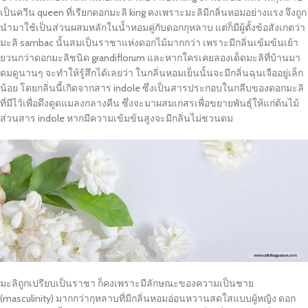
เป็นควีน queen ที่เรียกดอกมะลิ king คงเพราะมะลิมีกลิ่นหอมอย่างแรง จึงถูก
นำมาใช้เป็นส่วนผสมหลักในน้ำหอมคู่กับดอกกุหลาบ แต่ก็มีผู้ตั้งข้อสังเกตว่า
มะลิ sambac นั้นสมเป็นราชาแห่งดอกไม้มากกว่า เพราะมีกลิ่นเข้มข้นเย้า
ยวนกว่าดอกมะลิชนิด grandiflorum และหากใครเคยลองเด็ดมะลิที่บ้านมา
ดมดูนานๆ จะทำให้รู้สึกได้เลยว่า ในกลิ่นหอมเย็นนั้นจะมีกลิ่นฉุนเจืออยู่เล็ก
น้อย โดยกลิ่นนี้เกิดจากสาร indole ซึ่งเป็นสารประกอบในกลีบของดอกมะลิ
ที่มีไว้เพื่อดึงดูดแมลงกลางคืน ซึ่งจะมาผสมเกสรเพื่อขยายพันธุ์ให้แก่ต้นไม้
ส่วนสาร indole หากมีความเข้มข้นสูงจะมีกลิ่นไม่ชวนดม
มะลิถูกเปรียบเป็นราชา ก็คงเพราะมีลักษณะของความเป็นชาย
(masculinity) มากกว่ากุหลาบที่มีกลิ่นหอมอ่อนหวานสดใสแบบผู้หญิง ดอก