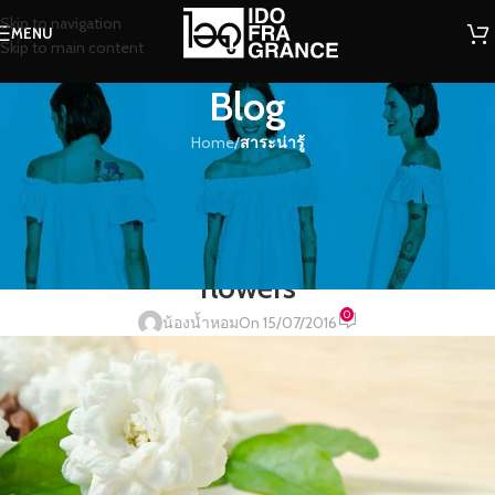
Skip to navigation
MENU
Skip to main content
Blog
Home
/
สาระน่ารู้
สาระน่ารู้
หอมชื่นใจ…หอมแบบไทยๆ ด้วยกลิ่น
ดอกมะลิพร้อมรับฉายา King of
flowers
0
น้องน้ำหอม
On 15/07/2016