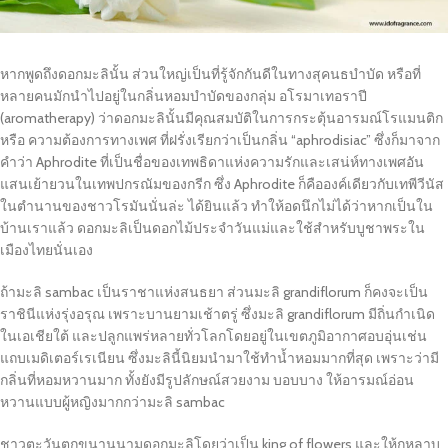
หากพูดถึงดอกมะลินั้น ส่วนใหญ่เป็นที่รู้จักกันดีในทางสุคนธบำบัด หรือที่
หลายคนมักนำไปอยู่ในกลิ่นหอมบำบัดของกลุ่ม อโรมาเทอราปี
(aromatherapy) ว่าดอกมะลินั้นมีคุณสมบัติในการกระตุ้นอารมณ์โรแมนติก
หรือ ความต้องการทางเพศ ที่ฝรั่งเรียกว่าเป็นกลิ่น “aphrodisiac” ซึ่งก็มาจาก
คำว่า Aphrodite ที่เป็นชื่อของเทพธิดาแห่งความรักและเสน่ห์ทางเพศอัน
แสนเย้ายวนในเทพปกรณัมของกรีก ซึ่ง Aphrodite ก็คือองค์เดียวกับเทพีวีนัส
ในตำนานของชาวโรมันนั่นล่ะ ได้ยินแล้ว ทำให้อดนึกไม่ได้ว่าหากเป็นใน
บ้านเราแล้ว ดอกมะลิเป็นดอกไม้ประจำวันแม่และใช้สำหรับบูชาพระใน
เมืองไทยนั่นเอง
ถ้ามะลิ sambac เป็นราชาแห่งสนธยา ส่วนมะลิ grandiflorum ก็คงจะเป็น
ราชินีแห่งรุ่งอรุณ เพราะบานยามเช้าตรู่ ซึ่งมะลิ grandiflorum มีถิ่นกำเนิด
ในเอเชียใต้ และปลูกแพร่หลายทั่วโลกโดยอยู่ในเขตภูมิอากาศอบอุ่นเช่น
แถบเมดิเตอร์เรเนียน ซึ่งมะลินี้นิยมนำมาใช้ทำน้ำหอมมากที่สุด เพราะว่ามี
กลิ่นที่หอมหวานมาก ทั้งยังมีรูปลักษณ์สวยงาม บอบบาง ให้อารมณ์อ่อน
หวานแบบผู้หญิงมากกว่ามะลิ sambac
ชาวตะวันตกขนานนามดอกมะลิโดยว่าเป็น king of flowers และให้กุหลาบ