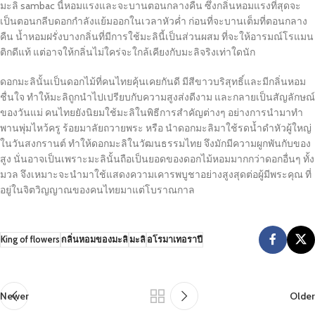
มะลิ sambac นี้หอมแรงและจะบานตอนกลางคืน ซึ่งกลิ่นหอมแรงที่สุดจะ
เป็นตอนกลีบดอกกำลังแย้มออกในเวลาหัวค่ำ ก่อนที่จะบานเต็มที่ตอนกลาง
คืน น้ำหอมฝรั่งบางกลิ่นที่มีการใช้มะลินี้เป็นส่วนผสม ที่จะให้อารมณ์โรแมน
ติกดีแท้ แต่อาจให้กลิ่นไม่ใคร่จะใกล้เคียงกับมะลิจริงเท่าใดนัก
ดอกมะลินั้นเป็นดอกไม้ที่คนไทยคุ้นเคยกันดี มีสีขาวบริสุทธิ์และมีกลิ่นหอม
ชื่นใจ ทำให้มะลิถูกนำไปเปรียบกับความสูงส่งดีงาม และกลายเป็นสัญลักษณ์
ของวันแม่ คนไทยยังนิยมใช้มะลิในพิธีการสำคัญต่างๆ อย่างการนำมาทำ
พานพุ่มไหว้ครู ร้อยมาลัยถวายพระ หรือ นำดอกมะลิมาใช้รดน้ำดำหัวผู้ใหญ่
ในวันสงกรานต์ ทำให้ดอกมะลิในวัฒนธรรมไทย จึงมักมีความผูกพันกับของ
สูง นั่นอาจเป็นเพราะมะลินั้นถือเป็นยอดของดอกไม้หอมมากกว่าดอกอื่นๆ ทั้ง
มวล จึงเหมาะจะนำมาใช้แสดงความเคารพบูชาอย่างสูงสุดต่อผู้มีพระคุณ ที่
อยู่ในจิตวิญญาณของคนไทยมาแต่โบราณกาล
King of flowers
กลิ่นหอมของมะลิ
มะลิ
อโรมาเทอราปี
Newer
Older