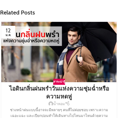
Related Posts
12
ม.ค.
สาระน่ารู้
ไอดินกลิ่นฝนพรำวันแห่งความชุ่มฉ่ำหรือ
ความหดหู่
น้ำหอม
ช่วงหน้าฝนแบบนี้อาจจะมีหลายๆ คนที่ไม่ค่อยชอบ เพราะความ
เฉอะแฉะ และเปียกปอนทำให้เดินทางไปไหนมาไหนด้วยความ