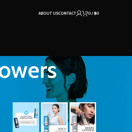
ABOUT US
CONTACT
0
/
฿
0
lowers
OUR INSTAGRAM