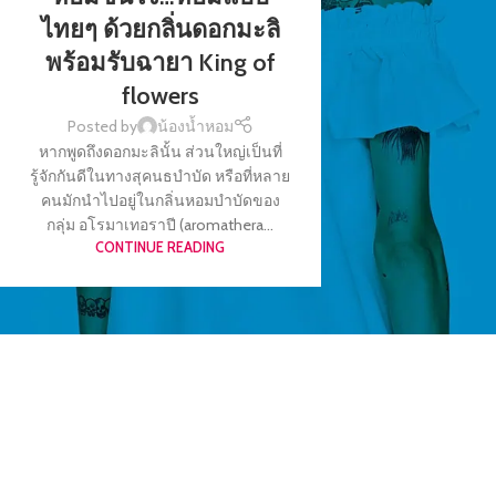
ไทยๆ ด้วยกลิ่นดอกมะลิ
พร้อมรับฉายา King of
flowers
Posted by
น้องน้ำหอม
หากพูดถึงดอกมะลินั้น ส่วนใหญ่เป็นที่
รู้จักกันดีในทางสุคนธบำบัด หรือที่หลาย
คนมักนำไปอยู่ในกลิ่นหอมบำบัดของ
กลุ่ม อโรมาเทอราปี (aromathera...
CONTINUE READING