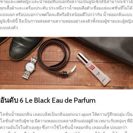
ชายและเพศหญิง และน้ำหอมที่บ่งบอกถึงความเป็นยูนิเซ็กส์นี้สามารถเข้าได้
ทุกเสื้อผ้าและเครื่องประดับ ประหนึ่งว่าน้ำหอมคือตัวเชื่อมแห่งแฟชั่นที่ไม่ได้
แบ่งแยก หรือบ่งบอกว่าเพศใดจะดีหรือมีรสนิยมดีไปกว่ากัน น้ำหอมกลิ่นแบบ
ยูนิเซ็กส์นี้ จึงเป็นการผสมผสานความหอมอย่างลงตัวทั้งของผู้ชายและผู้หญิง
แบบลงตัว
อันดับ 6
Le Black Eau de Parfum
โลชั่นน้ำหอมกลิ่น เลอแบล็คเป็นกลิ่นออกแนว sport ให้ความรู้สึกอบอุ่น เป็น
โลชั่นสำหรับผู้ชาย มีความหอมแบบคลาสสิกแฝงอยู่ด้วย เหมาะกับหนุ่มๆ ที่มี
ความมั่นใจในตัวเองสูง ซึ่งการใช้โลชั่นน้ำหอมกลิ่น เลอแบล็ค บ่งบอกว่า