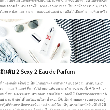
แต่ละคนชอบ แต่จะทำอย่างนั้นก็คงไม่ง่ายนัก การฉีดน้ำหอมที่ให้ความรู้สึก
ผ่อนคลายเป็นทางออกที่ไม่เลวเลยสักนิด เพราะในบางห้วงอารมณ์ ผู้ชายก็
ต้องการปลดและวางความแมนแน่นลงบ้าง เหลือไว้เพียงร่างกายที่เบาหวิว
อันดับ
2 Sexy 2 Eau de Parfum
น้ำหอมกลิ่น เซ็กซี่ 2 เป็นน้ำหอมที่ผสมผสานกลิ่นของความเบาสบายผ่อน
คลายและ รีแลกซ์ ที่แฝงไว้ด้วยเสน่ห์นุ่มนวล เย้ายวนชวนเซ็กซี่ ไปพร้อมๆ
กัน ทั้งหมดเพราะส่วนประกอบของผลไม้และดอกไม้ คัดสรรจากธรรมชาติ
อย่างลงตัวพกไปไหนไม่อายใคร น้ำหอมนี้จึงเป็นคำตอบและบทสรุปของผู้
หญิงที่ต้องการสื่ออารมณ์ความเป็นเฟมีนีนแท้ๆ เพราะในหนึ่งวัน ที่ไม่ได้มี