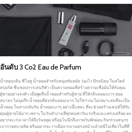
อันดับ
3 Co2 Eau de Parfum
น้ำหอมกลิ่น ซีโอทู น้ำหอมสำหรับหนุ่มทันสมัย ว่องไว มีรสนิยม ในสไตล์
สปอร์ต ชื่นชอบการเล่นกีฬา เป็นความหอมที่สร้างความเชื่อมั่นให้กับคุณ
ผู้ชายอย่างลงตัว เมื่อพูดถึงน้ำหอมสำหรับผู้ชาย ที่ให้กลิ่นหอมเบาๆ หอม
สบายๆ ไม่ฉุดกึก น้ำหอมที่ส่งกลิ่นหอมเบาๆ ไม่ใช่ว่าจะไม่เหมาะสมที่จะเป็น
น้ำหอม ในทางกลับกัน น้ำหอมเบาๆ อย่างนี้แหละ ที่จะช่วยสร้างเสน่ห์ให้กับ
คุณผู้ชายได้มาก เพราะในวันทำงานที่ทุกคนพากันเร่งรีบและเคร่งเครียด คง
อยากจะเร่งเวลาให้ถึงวันหยุด หรือมโนนึกถึงภาพวันพักผ่อน กิจกรรมสนุกๆ
เบากายสบายจิต หรืออยากจะวางมือจากงานตรงหน้าแล้วหนีไปเที่ยวในที่ที่