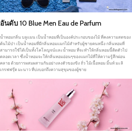
อันดับ 10
Blue Men Eau de Parfum
น้ำหอมกลิ่น บลูแมน เป็นน้ำหอมที่เป็นองค์ประกอบของไม้ ที่คงความสดของ
ต้นไม้ป่า เป็นน้ำหอมที่มีกลิ่นหอมแมกไม้สำหรับผู้ชายคนหนึ่ง กลิ่นหอมที่
สามารถใช้ได้เป็นทั้งโคโลญจน์และน้ำหอม ที่จะทำให้กลิ่นหอมนี้ติดตัวไป
ตลอดเวลา ซึ่งน้ำหอมจะให้กลิ่นหอมอ่อนๆของแมกไม้ที่ให้ความรู้สึกผ่อน
คลาย ด้วยการผสมผสานกันอย่างลงตัวของขิง ถั่ว ไม้เนื้อหอม มิ้นท์ มะลิ
เกรฟฟรุ๊ต มะนาว ที่บ่งบอกถึงความสุขุมของผู้ชาย