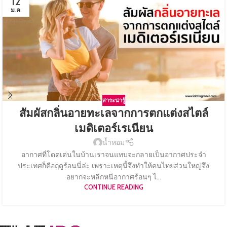
12
ม.ค.
สาระน่ารู้
สัมผัสกลิ่นอายทะเลจากการตกแต่งสไตล์
เมดิเตอร์เรเนียน
น้ำหอม
อากาศที่โดดเด่นในบ้านเราจนแทบจะกลายเป็นอากาศประจำ
ประเทศก็คือฤดูร้อนนี่ล่ะ เพราะเหตุนี้จึงทำให้คนไทยส่วนใหญ่จึง
อยากจะหลีกหนีอากาศร้อนๆ ไ...
CONTINUE READING