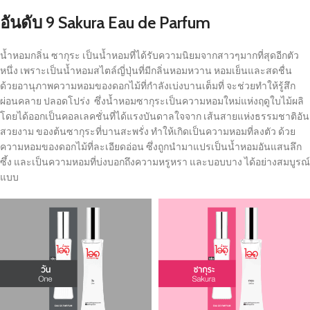
อันดับ 9
Sakura Eau de Parfum
น้ำหอมกลิ่น ซากุระ เป็นน้ำหอมที่ได้รับความนิยมจากสาวๆมากที่สุดอีกตัว
หนึ่ง เพราะเป็นน้ำหอมสไตล์ญี่ปุ่นที่มีกลิ่นหอมหวาน หอมเย็นและสดชื่น
ด้วยอานุภาพความหอมของดอกไม้ที่กำลังเบ่งบานเต็มที่ จะช่วยทำให้รู้สึก
ผ่อนคลาย ปลอดโปร่ง ซึ่งน้ำหอมซากุระเป็นความหอมใหม่แห่งฤดูใบไม้ผลิ
โดยได้ออกเป็นคอลเลคชั่นที่ได้แรงบันดาลใจจาก เส้นสายแห่งธรรมชาติอัน
สวยงาม ของต้นซากุระที่บานสะพรั่ง ทำให้เกิดเป็นความหอมที่ลงตัว ด้วย
ความหอมของดอกไม้ที่ละเอียดอ่อน ซึ่งถูกนำมาแปรเป็นน้ำหอมอันแสนลึก
ซึ้ง และเป็นความหอมที่บ่งบอกถึงความหรูหรา และบอบบาง ได้อย่างสมบูรณ์
แบบ