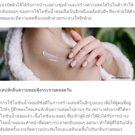
เนรมิตผิวให้ได้รับการบำรุงอย่างชุ่มฉ่ำและสร้างความสดใสไปในตัว ทำให้
กลิ่นหอมๆ ของการใช้โลชั่นน้ำหอมจึงเป็นอีกหนึ่งเคล็ดลับดีๆ ที่จะช่วยให้ตัว
หอมและมีความสดชื่นแถมผิวสวยกระจ่างใสอีกด้วย
เสน่ห์กลิ่นความหอมฟุ้งกระจายตลอดวัน
การใช้โลชั่นน้ำหอมมีข้อดีในการสร้างเสน่ห์ในอีกรูปแบบ เพื่อให้ผู้คนที่อยู่
ใกล้ๆ รู้สึกหลงใหลเสน่ห์กลิ่นความหอมไปตามๆ กัน เพราะหลังจากที่ได้ทา
โลชั่นน้ำหอมแล้ว เนื้อโลชั่นจะค่อยๆ ซึมเข้าสู่ผิวทำให้ผิวได้รับการบำรุง
โดยน้ำหอมจะทำหน้าที่ค่อยๆ กระจายกลิ่นหอมๆ ออกมา ทำให้ผู้ที่ได้รับกลิ่น
สัมผัสครั้งแรกเกิดความประทับใจและเคลิบเคลิ้มไปกับกลิ่นกายหอมๆ