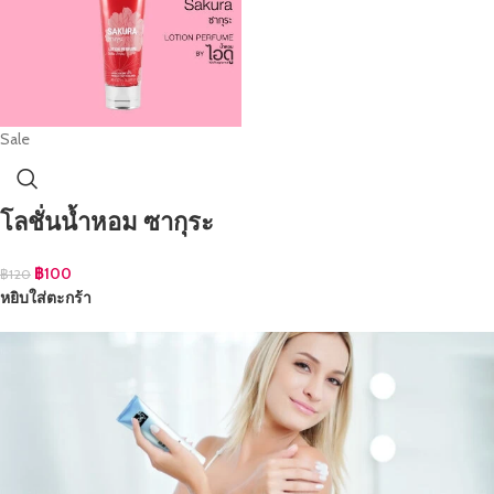
Sale
โลชั่นน้ำหอม ซากุระ
฿
100
฿
120
หยิบใส่ตะกร้า