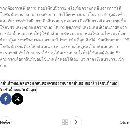
หากต้องการเพิ่มความหอมให้กับผิวกาย หรือเพิ่มความสดชื่นจากการใช้
โลชั่นน้ำหอม ก็สามารถหยิบมาทาผิวได้ทุกช่วงเวลา ไม่ว่าจะบำรุงผิวหรือ
และต้องการทำให้ผิวกายมีกลิ่นหอมๆ ตลอดวัน ถือเป็นการเติมความชุ่มชื้น
ให้กับผิวและเติมกลิ่นความหอมให้ผิวมีสุขภาพดีและมีเสน่ห์เรือนกายแม้ว่า
การฉีดน้ำหอมจะทำให้ผู้ใช้มีกลิ่นกายที่หอมจนน่าหลงใหลแค่ไหน แต่ก็อย่า
ลืมว่าผู้คนรอบข้างบางคนอาจจะไม่ชอบกลิ่นที่คุณฉีดได้ เมื่อเทียบกับการใช้
โลชั่นน้ำหอมที่จะให้กลิ่นหอมเบาๆ และส่วนใหญ่จะเป็นกลิ่นหอมจาก
ธรรมชาติ ทำให้สามารถใช้งานได้อย่างสบายใจทั้งผู้ใช้และผู้สัมผัส ซึ่ง
สามารถเลือกกลิ่นที่ชอบใช้แทนน้ำหอมได้เลย แถมราคายังสบายกระเป๋า
ด้วย
กลิ่นน้ำหอม
กลิ่นหอม
กลิ่นหอมจากธรรมชาติ
กลิ่นหอมดอกไม้
โลชั่นน้ำหอม
โลชั่นน้ำหอมกับตัวคุณ
Newer
Older