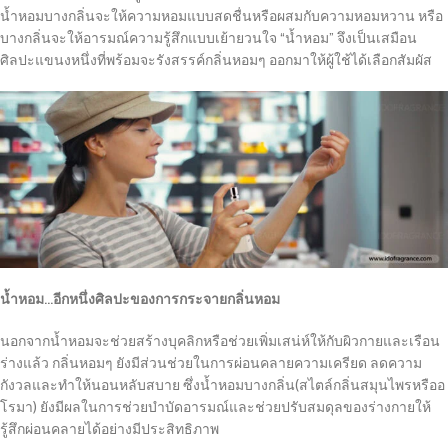
น้ำหอมบางกลิ่นจะให้ความหอมแบบสดชื่นหรือผสมกับความหอมหวาน หรือ
บางกลิ่นจะให้อารมณ์ความรู้สึกแบบเย้ายวนใจ “น้ำหอม” จึงเป็นเสมือน
ศิลปะแขนงหนึ่งที่พร้อมจะรังสรรค์กลิ่นหอมๆ ออกมาให้ผู้ใช้ได้เลือกสัมผัส
น้ำหอม…อีกหนึ่งศิลปะของการกระจายกลิ่นหอม
นอกจากน้ำหอมจะช่วยสร้างบุคลิกหรือช่วยเพิ่มเสน่ห์ให้กับผิวกายและเรือน
ร่างแล้ว กลิ่นหอมๆ ยังมีส่วนช่วยในการผ่อนคลายความเครียด ลดความ
กังวลและทำให้นอนหลับสบาย ซึ่งน้ำหอมบางกลิ่น(สไตล์กลิ่นสมุนไพรหรืออ
โรมา) ยังมีผลในการช่วยบำบัดอารมณ์และช่วยปรับสมดุลของร่างกายให้
รู้สึกผ่อนคลายได้อย่างมีประสิทธิภาพ