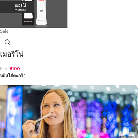
Sale
เมอริโน่
฿
100
฿
120
หยิบใส่ตะกร้า