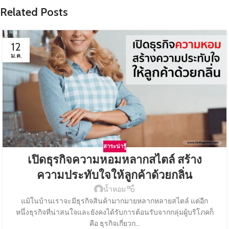
Related Posts
12
ม.ค.
สาระน่ารู้
เปิดธุรกิจความหอมหลากสไตล์ สร้าง
ความประทับใจให้ลูกค้าด้วยกลิ่น
น้ำหอม
แม้ในบ้านเราจะมีธุรกิจสินค้ามากมายหลากหลายสไตล์ แต่อีก
หนึ่งธุรกิจที่น่าสนใจและยังคงได้รับการต้อนรับจากกลุ่มผู้บริโภคก็
คือ ธุรกิจเกี่ยวก...