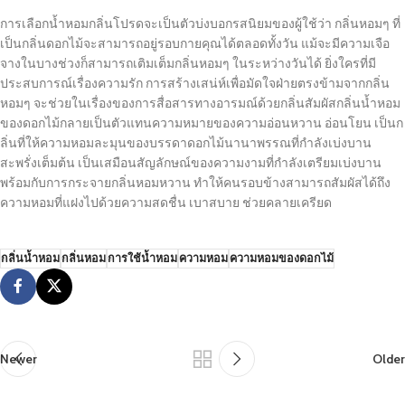
การเลือกน้ำหอมกลิ่นโปรดจะเป็นตัวบ่งบอกรสนิยมของผู้ใช้ว่า กลิ่นหอมๆ ที่
เป็นกลิ่นดอกไม้จะสามารถอยู่รอบกายคุณได้ตลอดทั้งวัน แม้จะมีความเจือ
จางในบางช่วงก็สามารถเติมเต็มกลิ่นหอมๆ ในระหว่างวันได้ ยิ่งใครที่มี
ประสบการณ์เรื่องความรัก การสร้างเสน่ห์เพื่อมัดใจฝ่ายตรงข้ามจากกลิ่น
หอมๆ จะช่วยในเรื่องของการสื่อสารทางอารมณ์ด้วยกลิ่นสัมผัสกลิ่นน้ำหอม
ของดอกไม้กลายเป็นตัวแทนความหมายของความอ่อนหวาน อ่อนโยน เป็นก
ลิ่นที่ให้ความหอมละมุนของบรรดาดอกไม้นานาพรรณที่กำลังเบ่งบาน
สะพรั่งเต็มต้น เป็นเสมือนสัญลักษณ์ของความงามที่กำลังเตรียมเบ่งบาน
พร้อมกับการกระจายกลิ่นหอมหวาน ทำให้คนรอบข้างสามารถสัมผัสได้ถึง
ความหอมที่แฝงไปด้วยความสดชื่น เบาสบาย ช่วยคลายเครียด
กลิ่นน้ำหอม
กลิ่นหอม
การใช้น้ำหอม
ความหอม
ความหอมของดอกไม้
Newer
Older