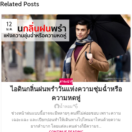
Related Posts
12
ม.ค.
สาระน่ารู้
ไอดินกลิ่นฝนพรำวันแห่งความชุ่มฉ่ำหรือ
ความหดหู่
น้ำหอม
ช่วงหน้าฝนแบบนี้อาจจะมีหลายๆ คนที่ไม่ค่อยชอบ เพราะความ
เฉอะแฉะ และเปียกปอนทำให้เดินทางไปไหนมาไหนด้วยความ
ยากลำบาก โดยแต่ละคนต่างก็มีความร...