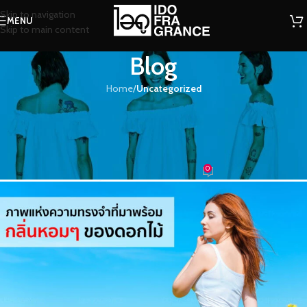
Skip to navigation
MENU
Skip to main content
Blog
Home
/
Uncategorized
UNCATEGORIZED
ภาพแห่งความทรงจำที่มาพร้อมกลิ่น
หอมๆ ของดอกไม้
0
น้ำหอม
On 19/10/2020