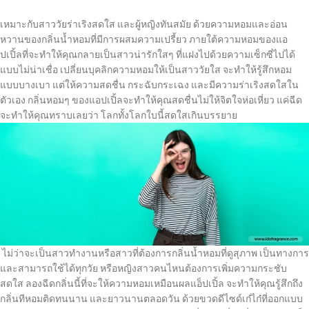
เหมาะกับสาววัยร่าเริงสดใส และผู้หญิงทันสมัย ด้วยความหอมและอ่อน
หวานของกลิ่นน้ำหอมที่มีการผสมความเปรี้ยว ภายใต้ความหอมของแอ
ปเปิ้ลที่จะทำให้คุณกลายเป็นสาวน่ารักใสๆ ที่แฝงไปด้วยความเซ็กซี่ไปได้
แบบไม่น่าเชื่อ เปลี่ยนบุคลิกความหอมให้เป็นสาววัยใส จะทำให้รู้สึกหอม
แบบบางเบา แต่ให้ความสดชื่น กระฉับกระเฉง และมีความร่าเริงสดใสใน
ตัวเอง กลิ่นหอมๆ ของแอปเปิ้ลจะทำให้คุณสดชื่นไม่ให้จิตใจห่อเหี่ยว แค่ฉีด
จะทำให้คุณทราบเลยว่า โลกทั้งโลกใบนี้สดใสเกินบรรยาย
ไม่ว่าจะเป็นสาวทำงานหรือสาวที่ต้องการกลิ่นน้ำหอมที่ดูสุภาพ เป็นทางการ
และสามารถใช้ได้ทุกวัย หรือหญิงสาวคนไหนต้องการเพิ่มความกระชับ
สดใส ลองฉีดกลิ่นนี้ที่จะให้ความหอมเหมือนผลแอ็ปเปิ้ล จะทำให้คุณรู้สึกถึง
กลิ่นทีหอมติดทนนาน และยาวนานตลอดวัน ด้วยขวดดีไซด์เก๋ไก๋ที่ออกแบบ