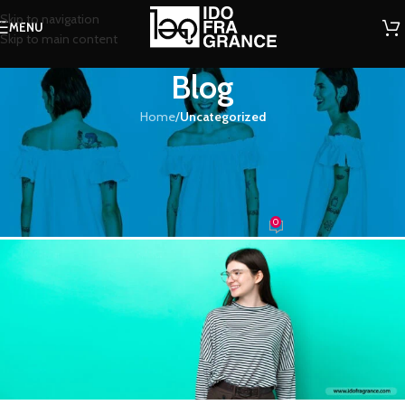
Skip to navigation
MENU
Skip to main content
Blog
Home
/
Uncategorized
UNCATEGORIZED
กรีนแอปเปิ้ล ให้ความหอมสดชื่นแต่
แอบเซ็กซี่
0
น้ำหอม
On 28/06/2023