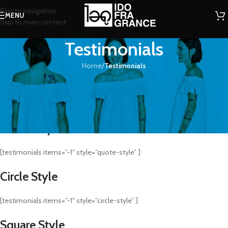
Skip to navigation
MENU
Skip to main content
Testimonials
Home
/
Testimonials
Bazar
Style
[testimonials items=”-1″ style=”bazar-style” ]
Quote
Style
[testimonials items=”-1″ style=”quote-style” ]
Circle
Style
[testimonials items=”-1″ style=”circle-style” ]
Square
Style