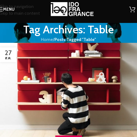
Skip to navigation
MENU
Skip to main content
Tag Archives: Table
Home
/
Posts Tagged "Table"
27
ส.ค.