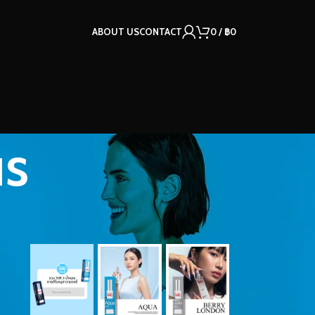
ABOUT US
CONTACT
0
/
฿
0
us
OUR INSTAGRAM