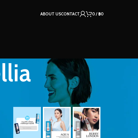
ABOUT US
CONTACT
0
/
฿
0
lia
OUR INSTAGRAM