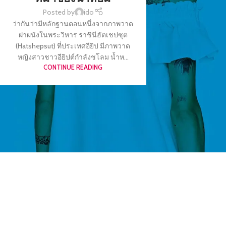
Posted by
ido
ว่ากันว่ามีหลักฐานตอนหนึ่งจากภาพวาด
ฝาผนังในพระวิหาร ราชินีฮัตเชปซุต
(Hatshepsut) ที่ประเทศอียิป มีภาพวาด
หญิงสาวชาวอียิปต์กำลังชโลม น้ำห...
CONTINUE READING