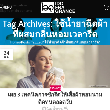
Skip to navigation
MENU
Skip to main content
Tag Archives: ใช้น้ำยาฉีดผ้า
ที่ผสมกลิ่นหอมเวลารีด
Home
/
Posts Tagged "ใช้น้ำยาฉีดผ้าที่ผสมกลิ่นหอมเวลารีด"
24
ม.ค.
สาระน่ารู้
เผย 3 เทคนิคการซักรีดให้เสื้อผ้าหอมนาน
ติดทนตลอดวัน
น้องน้ำหอม