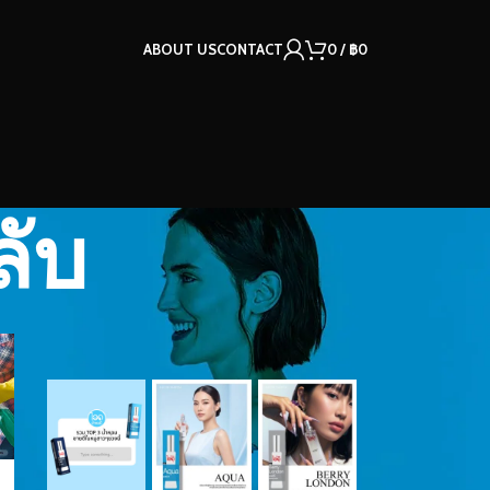
ABOUT US
CONTACT
0
/
฿
0
ลับ
OUR INSTAGRAM