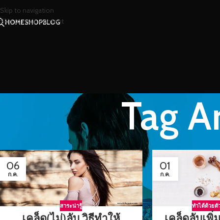
Skip to navigation
Skip to main content
HOME
SHOP
BLOG
Tag Ar
06
01
ก.ค.
ก.ค.
สาระน่ารู้
ทำได้ด้วยตั
เคล็ด(ไม่)ลับ วิธีทำให้
เคล็ดลับเพ