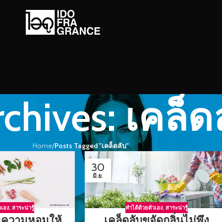
chives: เคล็ด
Home
/
Posts Tagged "เคล็ดลับ"
30
มิ.ย.
วเอง
,
สาระน่ารู้
ทำได้ด้วยตัวเอง
,
สาระน่ารู้
ิ่มความหอมให้
เคล็ดลับขจัดกลิ่นไม่พึง