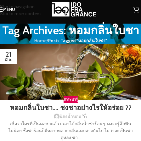
Skip to navigation
MENU
Skip to main content
Tag Archives: หอมกลิ่นใบชา
Home
/
Posts Tagged "หอมกลิ่นใบชา"
21
มี.ค.
สาระน่ารู้
หอมกลิ่นใบชา…. ชงชาอย่างไรให้อร่อย ??
น้องน้ำหอม
เชื่อว่าใครที่เป็นคอชาแล้ว เวลาได้กลิ่นน้ำชาร้อนๆ คงจะรู้สึกฟิน
ไม่น้อย ซึ่งชาร้อนก็มีหลากหลายกลิ่นแตกต่างกันไป ไม่ว่าจะเป็นชา
อู่หลง ชา...