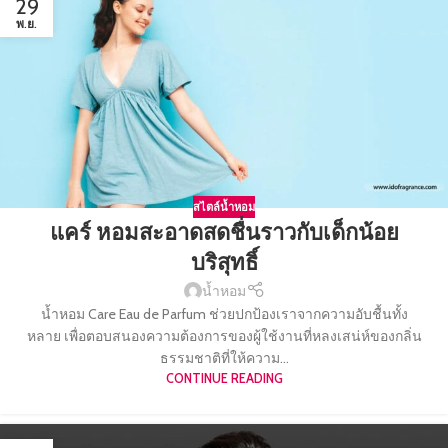
29
พ.ย.
สไตล์น้ำหอม
แคร์ หอมสะอาดสดชื่นราวกับเด็กน้อย
บริสุทธิ์
น้ำหอม
น้ำหอม Care Eau de Parfum ช่วยปกป้องเราจากความอับชื้นทั้ง
หลาย เพื่อตอบสนองความต้องการของผู้ใช้งานที่หลงเสน่ห์ของกลิ่น
ธรรมชาติที่ให้ความ...
CONTINUE READING