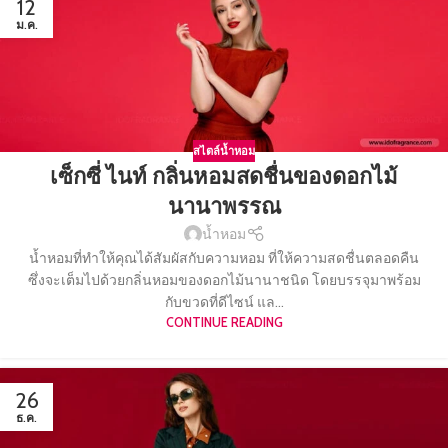
12
ม.ค.
สไตล์น้ำหอม
เซ็กซี่ ไนท์ กลิ่นหอมสดชื่นของดอกไม้
นานาพรรณ
น้ำหอม
น้ำหอมที่ทำให้คุณได้สัมผัสกับความหอม ที่ให้ความสดชื่นตลอดคืน
ซึ่งจะเต็มไปด้วยกลิ่นหอมของดอกไม้นานาชนิด โดยบรรจุมาพร้อม
กับขวดที่ดีไซน์ แล...
CONTINUE READING
26
ธ.ค.