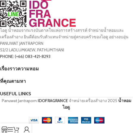
ไอดู น้ำหอมจากแรงบันดาลใจแห่งการสร้างสรรค์ จำหน่ายน้ำหอมและ
เครื่องสำอาง ยินดีต้อนรับตัวแทนจำหน่ายสู่ครอบครัวของไอดู อย่างอบอุ่น
PANUWAT JANTRAPORN
52/2 LADLUMKAEW, PATHUMTHANI
PHONE: (+66) 083-421-8293
เรื่องราวความหอม
ที่คุณตามหา
USEFUL LINKS
Panuwat Jantraporn
IDOFRAGRANCE
จำหน่ายเครื่องสำอาง
2025
น้ำหอม
ไอดู
.