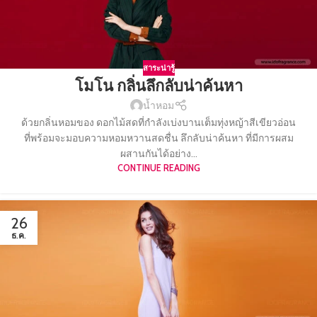
สาระน่ารู้
โมโน กลิ่นลึกลับน่าค้นหา
น้ำหอม
ด้วยกลิ่นหอมของ ดอกไม้สดที่กำลังเบ่งบานเต็มทุ่งหญ้าสีเขียวอ่อน
ที่พร้อมจะมอบความหอมหวานสดชื่น ลึกลับน่าค้นหา ที่มีการผสม
ผสานกันได้อย่าง...
CONTINUE READING
26
ธ.ค.