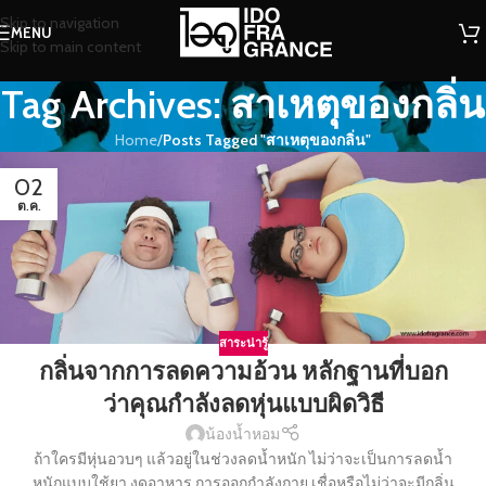
Skip to navigation
MENU
Skip to main content
Tag Archives: สาเหตุของกลิ่น
Home
/
Posts Tagged "สาเหตุของกลิ่น"
02
ต.ค.
สาระน่ารู้
กลิ่นจากการลดความอ้วน หลักฐานที่บอก
ว่าคุณกำลังลดหุ่นแบบผิดวิธี
น้องน้ำหอม
ถ้าใครมีหุ่นอวบๆ แล้วอยู่ในช่วงลดน้ำหนัก ไม่ว่าจะเป็นการลดน้ำ
หนักแบบใช้ยา งดอาหาร การออกกำลังกาย เชื่อหรือไม่ว่าจะมีกลิ่น