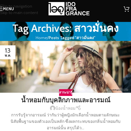
Skip to navigation
MENU
Skip to main content
Tag Archives: สาวมั่นคง
Home
/
Posts Tagged "สาวมั่นคง"
13
พ.ค.
สาระน่ารู้
น้ำหอมกับบุคลิกภาพและอารมณ์
น้องน้ำหอม
การรับรู้จากอารมณ์ ว่ากันว่าผู้หญิงมักเลือกน้ำหอมตามลักษณะ
นิสัยพื้นฐานของตัวเองเป็นหลัก ซึ่งผลกระทบของกลิ่นน้ำหอมกับ
อารมณ์นั้น สรุปได้ว...