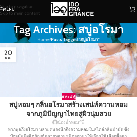
Skip to navigation
MENU
Skip to main content
Tag Archives: สบู่อโรมา
Home
/
Posts Tagged "สบู่อโรมา"
20
ธ.ค.
สาระน่ารู้
สบู่หอมๆ กลิ่นอโรมาสร้างเสน่ห์ความหอม
จากภูมิปัญญาไทยสู่ผิวนุ่มสวย
น้องน้ำหอม
หากพูดถึงอโรมา หลายคนคงนึกถึงความหอมในสไตล์กลิ่นบำบัด ซึ่ง
ปัจจุบันมีผลิตภัณฑ์หลากหลายชนิดออกมาให้เลือกใช้ เลือกซื้อหา