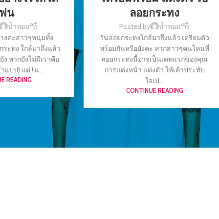
ฟน
ลอยกระทง
น้ำหอม
Posted by
น้ำหอม
้างค่ะสาวๆหนุ่มทั้ง
วันลอยกระทงใกล้มาถึงแล้ว เตรียมตัว
ระทง ใกล้มาถึงแล้ว
พร้อมกันหรือยังคะ หากสาวๆคนไหนที่
ยัง หากยังไม่มีเราคือ
ลอยกระทงนี้อาจเป็นเดทแรกของคุณ
้าแปป) แต่ ! แ...
การแต่งหน้า แต่งตัว ให้เค้าประทับ
E READING
ใจเป...
CONTINUE READING