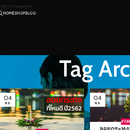
Skip to navigation
Skip to main content
HOME
SHOP
BLOG
Tag Ar
04
04
พ.ย.
พ.ย.
ทำได้ด
ลอยกระทงอ