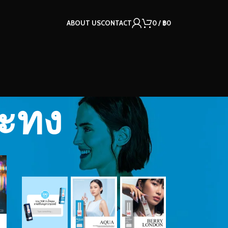
ABOUT US
CONTACT
0
/
฿
0
ระทง
OUR INSTAGRAM