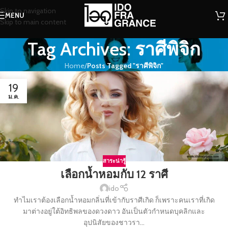
Skip to navigation
MENU
Skip to main content
Tag Archives: ราศีพิจิก
Home
/
Posts Tagged "ราศีพิจิก"
19
ม.ค.
สาระน่ารู้
เลือกน้ำหอมกับ 12 ราศี
ido
ทำไมเราต้องเลือกน้ำหอมกลิ่นที่เข้ากับราศีเกิด ก็เพราะคนเราที่เกิด
มาต่างอยู่ใต้อิทธิพลของดวงดาว อันเป็นตัวกำหนดบุคลิกและ
อุปนิสัยของชาวรา...