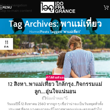
Skip to navigation
MENU
Skip to main content
Tag Archives: พาแม่เที่ยว
Home
/
Posts Tagged "พาแม่เที่ยว"
11
ส.ค.
ทำได้ด้วยตัวเอง
12 สิงหา..พาแม่เที่ยว ใกล้กรุง..กิจกรรมแม่
ลูก….อุ่นใจแน่นอน
น้องน้ำหอม
วันแม่ปีนี้ 12 สิงหาคม 2560 หากลูก ๆ เชื่อว่าน่าจะเป็นวันหยุดทั่วทั้ง
ประเทศ ที่ลูกๆ บางคนอาจจะมีโอกาสพาคุณแม่และครอบครัวไป