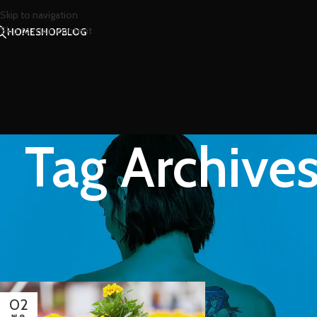
Skip to navigation
Skip to main content
HOME
SHOP
BLOG
Tag Archive
02
พ.ค.