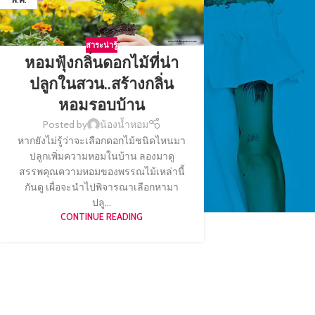
สาระน่ารู้
หอมฟุ้งกลิ่นดอกไม้ที่น่า
ปลูกในสวน..สร้างกลิ่น
หอมรอบบ้าน
Posted by
น้องน้ำหอม
หากยังไม่รู้ว่าจะเลือกดอกไม้ชนิดไหนมา
ปลูกเพิ่มความหอมในบ้าน ลองมาดู
สรรพคุณความหอมของพรรณไม้เหล่านี้
กันดู เผื่อจะนำไปพิจารณาเลือกหามา
ปลู...
CONTINUE READING