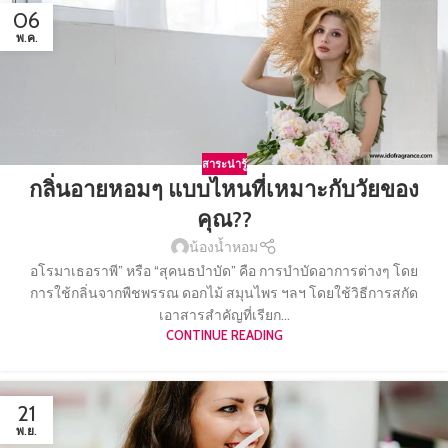
06
พ.ค.
สาระน่ารู้
กลิ่นอายหอมๆ แบบไหนที่เหมาะกับวัยของ
คุณ??
น้องน้ำหอม
อโรมาเธอราพี” หรือ “สุคนธบำบัด” คือ การบำบัดอาการต่างๆ โดย
การใช้กลิ่นจากพืชพรรณ ดอกไม้ สมุนไพร ฯลฯ โดยใช้วิธีการสกัด
เอาสารสำคัญที่เรียก...
CONTINUE READING
21
พ.ย.