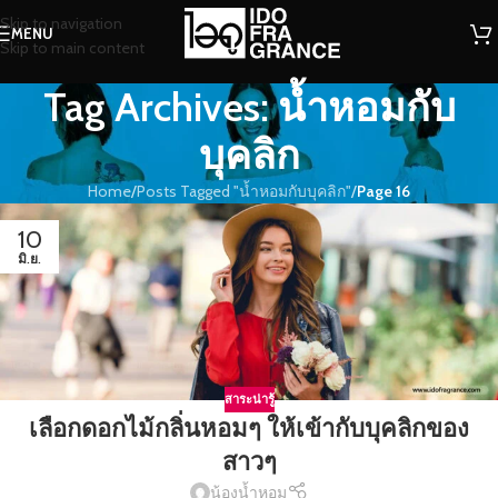
Skip to navigation
MENU
Skip to main content
Tag Archives: น้ำหอมกับ
บุคลิก
Home
/
Posts Tagged "น้ำหอมกับบุคลิก"
/
Page 16
10
มิ.ย.
สาระน่ารู้
เลือกดอกไม้กลิ่นหอมๆ ให้เข้ากับบุคลิกของ
สาวๆ
น้องน้ำหอม