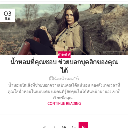
03
มิ.ย.
สาระน่ารู้
น้ำหอมที่คุณชอบ ช่วยบอกบุคลิกของคุณ
ได้
น้องน้ำหอม
น้ำหอมเป็นสิ่งที่ช่วยบอกความเป็นคุณได้แน่นอน ลองสังเกตเวลาที่
คุณใส่น้ำหอมในแบบเดิม แม้คนที่รู้จักคุณไม่ได้หันหน้ามามองเขาก็
เรียกชื่อคุณ...
CONTINUE READING
«
‹
14
15
16