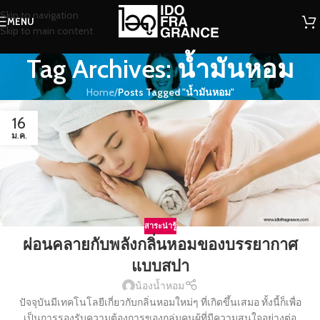
Skip to navigation
MENU
Skip to main content
Tag Archives: น้ำมันหอม
Home
/
Posts Tagged "น้ำมันหอม"
16
ม.ค.
สาระน่ารู้
ผ่อนคลายกับพลังกลิ่นหอมของบรรยากาศ
แบบสปา
น้องน้ำหอม
ปัจจุบันมีเทคโนโลยีเกี่ยวกับกลิ่นหอมใหม่ๆ ที่เกิดขึ้นเสมอ ทั้งนี้ก็เพื่อ
เป็นการรองรับความต้องการของกลุ่มคนผู้ที่มีความสนใจอย่างต่อ