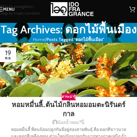
Skip to navigation
MENU
Skip to main content
Tag Archives: ดอกไม้พื้นเมือง
Home
/
Posts Tagged "ดอกไม้พื้นเมือง"
19
พ.ย.
สาระน่ารู้
หอมหมื่นลี้..ต้นไม้กลิ่นหอมอมตะนิรันดร์
กาล
น้องน้ำหอม
หอมหมื่นลี้ ที่คนนิยมปลูกกันมีอยู่สองสายพันธุ์ คือ ดอกสีขาวนวล
และดอกสีเหลืองทอง ส่วนใหญ่นิยมปลูกกันมากทางภาคเหนือ ถ้า