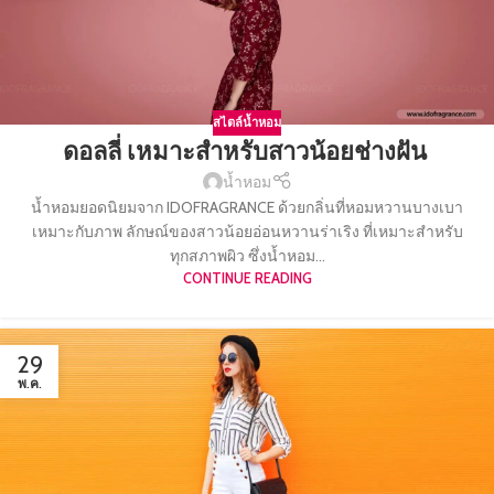
สไตล์น้ำหอม
ดอลลี่ เหมาะสำหรับสาวน้อยช่างฝัน
น้ำหอม
น้ำหอมยอดนิยมจาก IDOFRAGRANCE ด้วยกลิ่นที่หอมหวานบางเบา
เหมาะกับภาพ ลักษณ์ของสาวน้อยอ่อนหวานร่าเริง ที่เหมาะสำหรับ
ทุกสภาพผิว ซึ่งน้ำหอม...
CONTINUE READING
29
พ.ค.