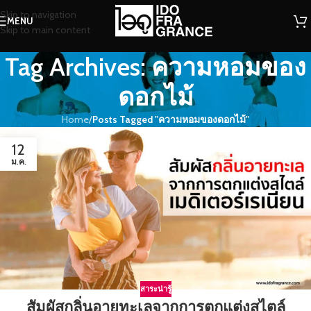
Skip to navigation
MENU
Skip to main content
Tag Archives: ความหอมของ
ดอกไม้
Home
/
Posts Tagged "ความหอมของดอกไม้"
12
ม.ค.
สาระน่ารู้
สัมผัสกลิ่นอายทะเลจากการตกแต่งสไตล์