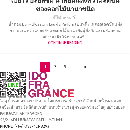
เบอร์รี่ บลอสซั่ม น้ำหอมแห่งความสดชื่น
ของดอกไม้นานาชนิด
น้ำหอม
น้ำหอม Berry Blossom Eau de Parfum เป็นหนึ่งในคอลเลคชั่นแห่ง
ความหอมหวานของพืชและผลไม้นานาพันธุ์ที่สกัดและผสมผสาน
อย่างลงตัว ให้ความสดชื่...
CONTINUE READING
1
2
3
›
»
ไอดู น้ำหอมจากแรงบันดาลใจแห่งการสร้างสรรค์ จำหน่ายน้ำหอมและ
เครื่องสำอาง ยินดีต้อนรับตัวแทนจำหน่ายสู่ครอบครัวของไอดู อย่างอบอุ่น
PANUWAT JANTRAPORN
52/2 LADLUMKAEW, PATHUMTHANI
PHONE: (+66) 083-421-8293