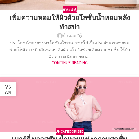
สาระน่ารู้
เพิ่มความหอมให้ผิวด้วยโลชั่นน้ำหอมหลัง
ทำสปา
น้ำหอม
ประโยชน์ของการทาโลชั่นน้ำหอม หากใช้เป็นประจำนอกจากจะ
ช่วยให้ผิวกายมีกลิ่นหอมๆ ติดตัวแล้ว ยังช่วยเติมความชุ่มชื้นให้กับ
ผิว ความเนียนของเน...
CONTINUE READING
22
ก.พ.
UNCATEGORIZED