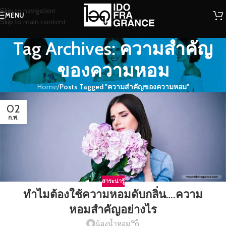
Skip to navigation
MENU
Skip to main content
Tag Archives: ความสำคัญ
ของความหอม
Home
/
Posts Tagged "ความสำคัญของความหอม"
02
ก.พ.
สาระน่ารู้
ทำไมต้องใช้ความหอมดับกลิ่น….ความ
หอมสำคัญอย่างไร
น้องน้ำหอม