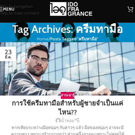
Skip to navigation
MENU
Skip to main content
Tag Archives: ครีมทามือ
Home
/
Posts Tagged "ครีมทามือ"
23
มี.ค.
สาระน่ารู้
การใช้ครีมทามือสำหรับผู้ชายจำเป็นแค่
ไหน??
น้ำหอม
หากเทียบระหว่างมือหนุ่มๆ กับสาวๆ แล้ว มือของหนุ่มๆ อาจจะมี
ความหนา หยาบ กร้านมากกว่า ส่วนหนึ่งอาจจะเพราะไม่ค่อยได้