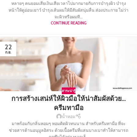
หลายๆ คนยอมเสียเงินเสียเวลาไปมากมายกับการบำรุงผิว บำรุง
หน้าให้ดูอ่อนเยาว์ บำรุงเส้นผมให้มีสัมผัสนุ่มลื่น ส่องประกาย ไม่ว่า
จะผิวหรือผมที...
CONTINUE READING
22
ก.ย.
สาระน่ารู้
การสร้างเสน่ห์ให้ผิวมือให้น่าสัมผัสด้วย…
ครีมทามือ
น้ำหอม
มาพร้อมกับกลิ่นหอมๆ หอมติดผิวทนนาน สำหรับครีมทามือ ที่จะ
ช่วยสารต้านอนุมูลอิสระ ด้วยเนื้อครีมที่แสนบางเบาทำให้สามารถ
ดูดซึมได้อย่างรวดเร็...