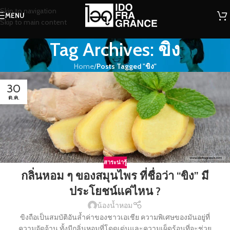
Skip to navigation
MENU
Skip to main content
Tag Archives: ขิง
Home
/
Posts Tagged "ขิง"
30
ต.ค.
สาระน่ารู้
กลิ่นหอม ๆ ของสมุนไพร ที่ชื่อว่า “ขิง” มี
ประโยชน์แค่ไหน ?
น้องน้ำหอม
ขิงถือเป็นสมบัติอันล้ำค่าของชาวเอเชีย ความพิเศษของมันอยู่ที่
ความจัดจ้าน ทั้งมีกลิ่นหอมที่โดดเด่นและความเผ็ดร้อนที่จะช่วย