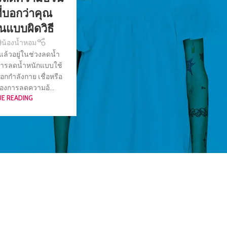
ี่บอกว่าคุณ
่นแบบผิดวิธี
น้องน้ำหอม
 แล้วอยู่ในช่วงลดน้ำ
นการลดน้ำหนักแบบใช้
กกำลังกาย เชื่อหรือ
นของการลดความอ้...
E READING