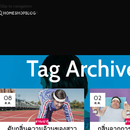
Skip to navigation
Skip to main content
HOME
SHOP
BLOG
Tag Archi
08
02
ต.ค.
ต.ค.
สาระน่ารู้
สาร
ดับกลิ่นความอ้วนของสาว
กลิ่นจากก