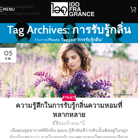
Skip to navigation
MENU
Skip to main content
Tag Archives: การรับรู้กลิ่น
Home
/
Posts Tagged "การรับรู้กลิ่น"
05
ก.ค.
สาระน่ารู้
ความรู้สึกในการรับรู้กลิ่นความหอมที่
หลากหลาย
น้องน้ำหอม
เมื่อคุณสูดอากาศที่มีกลิ่น คุณจะรู้สึกทันทีว่ากลิ่นนั้นติดอยู่ในจมูก
นั่นเป็นเพราะว่า ภายในจมูกบริเวณเพดานของโพรงจมูกจะมีส่วน