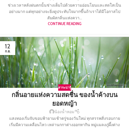
ช่วงเวลาหลังฝนตกนั้นช่างเต็มไปด้วยความอ่อนโยนและสดใสเป็น
อย่างมาก แต่ทุกอย่างจะยิ่งดูประทับใจมากขึ้นถ้าเราได้มีโอกาสไป
สัมผัสกลิ่นแห่งควา...
CONTINUE READING
12
ก.ย.
สาระน่ารู้
กลิ่นอายแห่งความสดชื่น ของน้ำค้างบน
ยอดหญ้า
น้องน้ำหอม
แสงทองเริ่มจับขอบฟ้ายามเช้าตรู่ของวันใหม่ ทุกสรรพสิ่งรอบกาย
เริ่มมีความเคลื่อนไหว เหล่านกกาต่างออกหากิน หมู่แมลงภู่ผึ้งต่าง