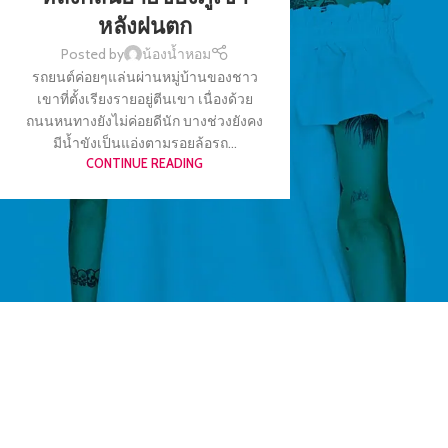
หลังฝนตก
Posted by
น้องน้ำหอม
รถยนต์ค่อยๆแล่นผ่านหมู่บ้านของชาว
เขาที่ตั้งเรียงรายอยู่ตีนเขา เนื่องด้วย
ถนนหนทางยังไม่ค่อยดีนัก บางช่วงยังคง
มีน้ำขังเป็นแอ่งตามรอยล้อรถ...
CONTINUE READING