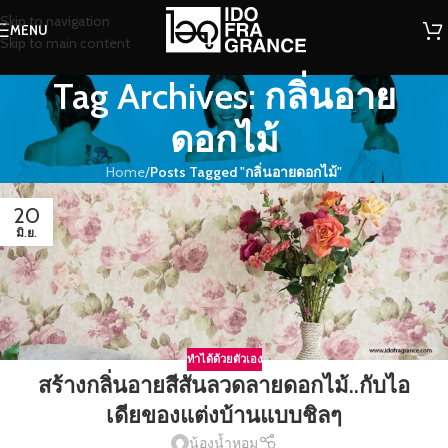
Skip to navigation
MENU
Skip to main content
Tag Archives: กลิ่นอาย
ดอกไม้
Home
/
Posts Tagged "กลิ่นอายดอกไม้"
20
มิ.ย.
ทำได้ด้วยตัวเอง
สร้างกลิ่นอายสีสันลวดลายดอกไม้..กับไอ
เดียของแต่งบ้านแบบชิลๆ
น้องน้ำหอม