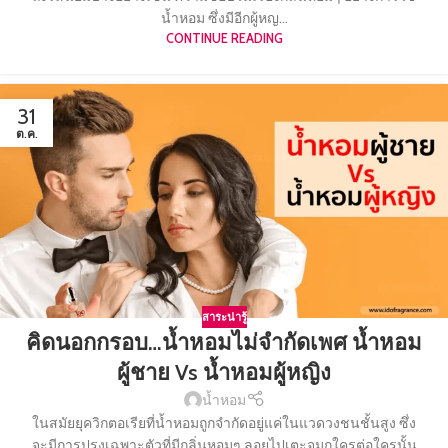
น้ำหอม ซึ่งมีอีกผู้หญ...
CONTINUE READING
31
ต.ค.
สาระน่ารู้
คิดนอกกรอบ…น้ำหอมไม่จำกัดเพศ น้ำหอม
ผู้ชาย Vs น้ำหอมผู้หญิง
น้ำหอม
ในสมัยยุควิกตอเรียที่น้ำหอมถูกจำกัดอยู่แค่ในแวดวงชนชั้นสูง ซึ่ง
จะมีการปรุงเฉพาะตัวที่มีกลิ่นหอมๆ ลอยไปเตะจมูกใครต่อใครนั้น