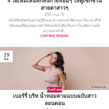
4 วิธีเพิ่มเสน่ห์กลิ่นกายหอมๆ ให้ดูเซ็กซี่ใน
สายตาสาวๆ
น้ำหอม
กลิ่นมีอิทธิพลกับความรู้สึกและความทรงจำที่ผ่านมา ยิ่งเวลาที่ได้
กลิ่นหอมที่คุ้นเคยอาจทำให้ย้อนนึกไปถึงเรื่องราวในอดีต รวมทั้ง
ความทรงจำดี...
CONTINUE READING
29
พ.ย.
สไตล์น้ำหอม
เบอร์รี่ บริท น้ำหอมตามแบบฉบับสาว
ลอนดอน