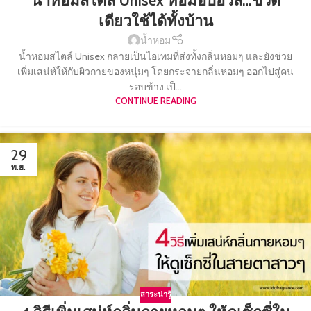
น้ำหอมสไตล์ Unisex หอมอบอวล…ขวด
เดียวใช้ได้ทั้งบ้าน
น้ำหอม
น้ำหอมสไตล์ Unisex กลายเป็นไอเทมที่ส่งทั้งกลิ่นหอมๆ และยังช่วย
เพิ่มเสน่ห์ให้กับผิวกายของหนุ่มๆ โดยกระจายกลิ่นหอมๆ ออกไปสู่คน
รอบข้าง เป็...
CONTINUE READING
29
พ.ย.
สาระน่ารู้