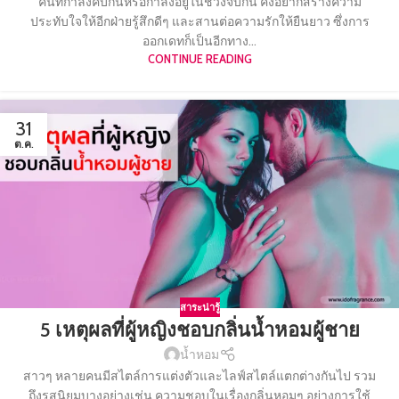
คนที่กำลังคบกันหรือกำลังอยู่ในช่วงจีบกัน คงอยากสร้างความ
ประทับใจให้อีกฝ่ายรู้สึกดีๆ และสานต่อความรักให้ยืนยาว ซึ่งการ
ออกเดทก็เป็นอีกทาง...
CONTINUE READING
31
ต.ค.
สาระน่ารู้
5 เหตุผลที่ผู้หญิงชอบกลิ่นน้ำหอมผู้ชาย
น้ำหอม
สาวๆ หลายคนมีสไตล์การแต่งตัวและไลฟ์สไตล์แตกต่างกันไป รวม
ถึงรสนิยมบางอย่างเช่น ความชอบในเรื่องกลิ่นหอมๆ อย่างการใช้