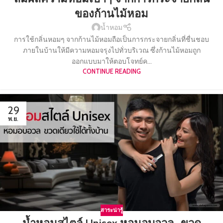
ของก้านไม้หอม
น้ำหอม
การใช้กลิ่นหอมๆ จากก้านไม้หอมถือเป็นการกระจายกลิ่นที่ชื่นชอบ
ภายในบ้านให้มีความหอมจรุงไปทั่วบริเวณ ซึ่งก้านไม้หอมถูก
ออกแบบมาให้ตอบโจทย์ค...
CONTINUE READING
29
พ.ย.
สาระน่ารู้