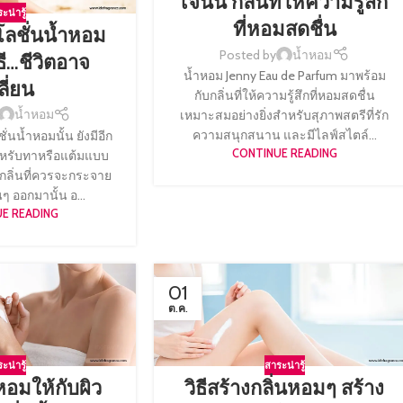
เจนนี่ กลิ่นที่ให้ความรู้สึก
ะน่ารู้
ที่หอมสดชื่น
าโลชั่นน้ำหอม
Posted by
น้ำหอม
ธี…ชีวิตอาจ
น้ำหอม Jenny Eau de Parfum มาพร้อม
ลี่ยน
กับกลิ่นที่ให้ความรู้สึกที่หอมสดชื่น
น้ำหอม
เหมาะสมอย่างยิ่งสำหรับสุภาพสตรีที่รัก
ความสนุกสนาน และมีไลฟ์สไตล์...
่นน้ำหอมนั้น ยังมีอีก
CONTINUE READING
ำหรับทาหรือแต้มแบบ
ให้กลิ่นที่ควรจะกระจาย
 ออกมานั้น อ...
E READING
01
ต.ค.
ะน่ารู้
สาระน่ารู้
หอมให้กับผิว
วิธีสร้างกลิ่นหอมๆ สร้าง