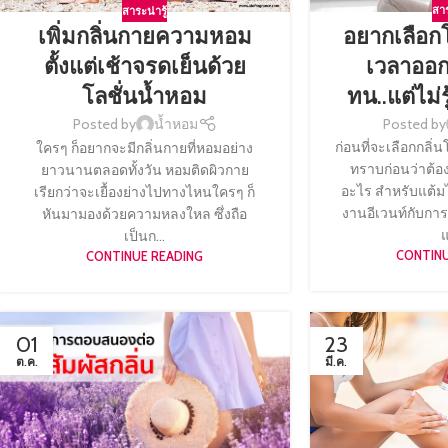
สาร
สาระน่ารู้
อยากเลือก
เพิ่มกลิ่นกายความหอม
เวลาออก
ตั้งแต่เช้าจรดเย็นด้วย
ทน..แต่ไม่รู
โลชั่นน้ำหอม
Posted by
Posted by
น้ำหอม
ก่อนที่จะเลือกกลิ
ใครๆ ก็อยากจะมีกลิ่นกายที่หอมอย่าง
ทราบก่อนว่าต้อ
ยาวนานตลอดทั้งวัน หอมติดผิวกาย
อะไร สำหรับแต้
เรียกว่าจะเยื้องย่างไปทางไหนใครๆ ก็
งานอีเวนท์กับการ
หันมามองด้วยความหลงใหล ซึ่งถือ
แ
เป็นก...
CONTINU
CONTINUE READING
01
23
ต.ค.
มี.ค.