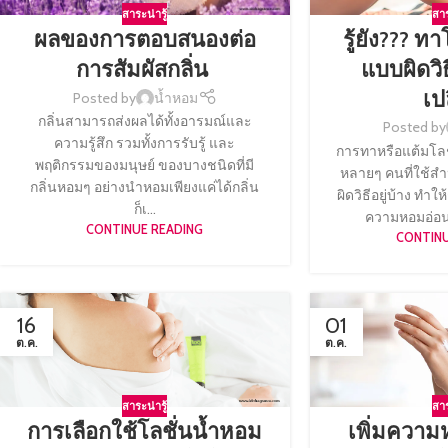
สาร
สาระน่ารู้
รู้ยัง??? ท
ผลของการตอบสนองต่อ
แบบผิดวิ
การสัมผัสกลิ่น
เป
Posted by
น้ำหอม
กลิ่นสามารถส่งผลได้ทั้งอารมณ์และ
Posted by
ความรู้สึก รวมทั้งการรับรู้ และ
การทาหรือแต้มโลชั
พฤติกรรมของมนุษย์ ของบางชนิดที่มี
หลายๆ คนที่ใช้ส
กลิ่นหอมๆ อย่างนำหอมเพียงแค่ได้กลิ่น
ผิดวิธีอยู่บ้าง ทำ
ก็เ...
ความหอมอ่อนๆ
CONTINUE READING
CONTINU
16
01
ต.ค.
ต.ค.
สาระน่ารู้
สาร
การเลือกใช้โลชั่นน้ำหอม
เพิ่มความ