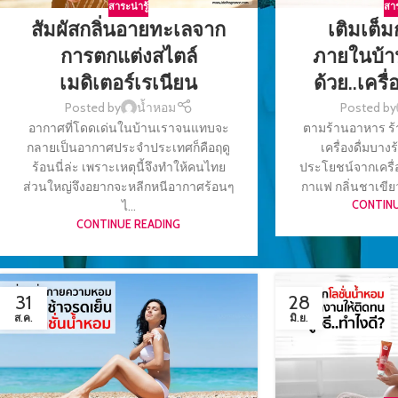
สาระน่ารู้
สาร
สัมผัสกลิ่นอายทะเลจาก
เติมเต็
การตกแต่งสไตล์
ภายในบ้า
เมดิเตอร์เรเนียน
ด้วย..เคร
Posted by
น้ำหอม
Posted by
อากาศที่โดดเด่นในบ้านเราจนแทบจะ
ตามร้านอาหาร ร้า
กลายเป็นอากาศประจำประเทศก็คือฤดู
เครื่องดื่มบา
ร้อนนี่ล่ะ เพราะเหตุนี้จึงทำให้คนไทย
ประโยชน์จากเครื่
ส่วนใหญ่จึงอยากจะหลีกหนีอากาศร้อนๆ
กาแฟ กลิ่นชาเขียว 
ไ...
CONTINU
CONTINUE READING
31
28
ส.ค.
มิ.ย.