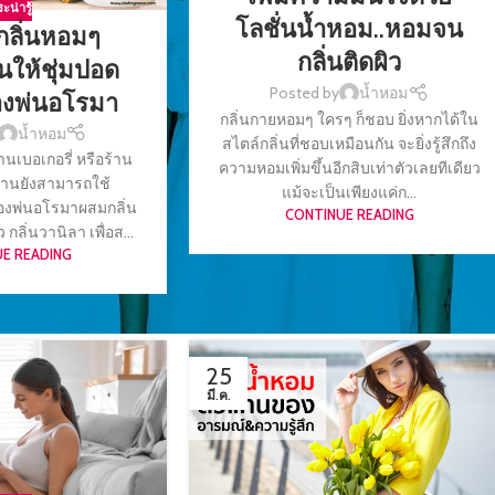
ะน่ารู้
โลชั่นน้ำหอม..หอมจน
มกลิ่นหอมๆ
กลิ่นติดผิว
นให้ชุ่มปอด
Posted by
น้ำหอม
ื่องพ่นอโรมา
กลิ่นกายหอมๆ ใครๆ ก็ชอบ ยิ่งหากได้ใน
น้ำหอม
สไตล์กลิ่นที่ชอบเหมือนกัน จะยิ่งรู้สึกถึง
นเบอเกอรี่ หรือร้าน
ความหอมเพิ่มขึ้นอีกสิบเท่าตัวเลยทีเดียว
งร้านยังสามารถใช้
แม้จะเป็นเพียงแค่ก...
องพ่นอโรมาผสมกลิ่น
CONTINUE READING
กลิ่นวานิลา เพื่อส...
E READING
25
มี.ค.