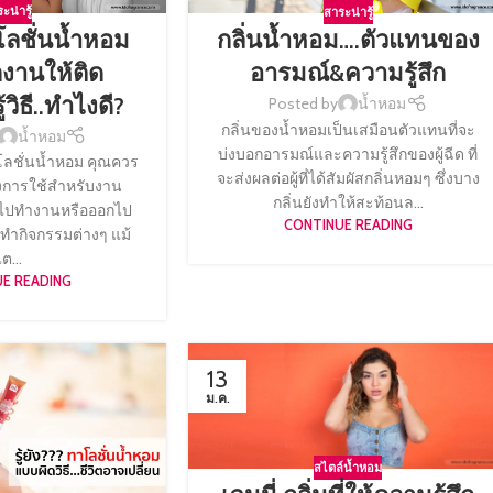
ะน่ารู้
สาระน่ารู้
โลชั่นน้ำหอม
กลิ่นน้ำหอม….ตัวแทนของ
งานให้ติด
อารมณ์&ความรู้สึก
้วิธี..ทำไงดี?
Posted by
น้ำหอม
กลิ่นของน้ำหอมเป็นเสมือนตัวแทนที่จะ
น้ำหอม
บ่งบอกอารมณ์และความรู้สึกของผู้ฉีด ที่
่นโลชั่นน้ำหอม คุณควร
จะส่งผลต่อผู้ที่ได้สัมผัสกลิ่นหอมๆ ซึ่งบาง
งการใช้สำหรับงาน
กลิ่นยังทำให้สะท้อนล...
มไปทำงานหรือออกไป
CONTINUE READING
ทำกิจกรรมต่างๆ แม้
ต...
E READING
13
ม.ค.
สไตล์น้ำหอม