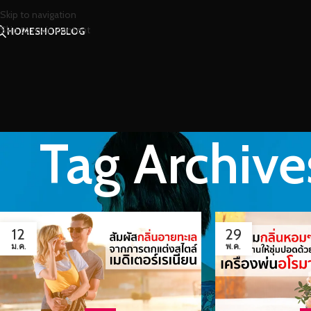
Skip to navigation
Skip to main content
HOME
SHOP
BLOG
Tag Archive
12
29
ม.ค.
พ.ค.