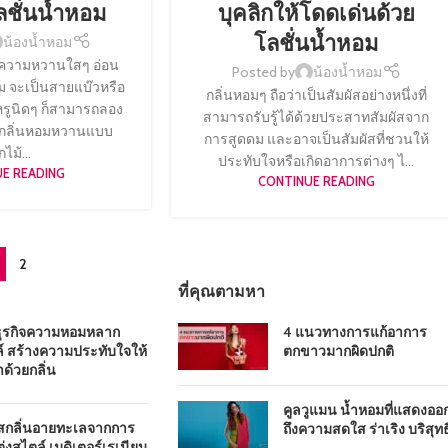
ลชั่นน้ำหอม
บุคลิกให้โดดเด่นด้วย
โลชั่นน้ำหอม
น้องน้ำหอม
ความหวานใสๆ อ่อน
Posted by
น้องน้ำหอม
ม จะเป็นสายแบ๊วหรือ
กลิ่นหอมๆ ถือว่าเป็นสัมผัสอย่างหนึ่งที่
หรูนิดๆ ก็สามารถลอง
สามารถรับรู้ได้ด้วยประสาทสัมผัสจาก
มกลิ่นหอมหวานแบบ
การสูดดม และอาจเป็นสัมผัสที่ชวนให้
ไม้...
ประทับใจหรือเกิดอาการต่างๆ ไ...
E READING
CONTINUE READING
2
ที่คุณตามหา
ธุรกิจความหอมหลาก
4 แนวทางการแก้อาการ
์ สร้างความประทับใจให้
ตกขาวมากผิดปกติ
าด้วยกลิ่น
คูลวูแมน น้ำหอมที่แสดงออ
ัสกลิ่นอายทะเลจากการ
ถึงความสดใส ร่าเริง บริสุทธิ
่งสไตล์ เมดิเตอร์เรเนียน