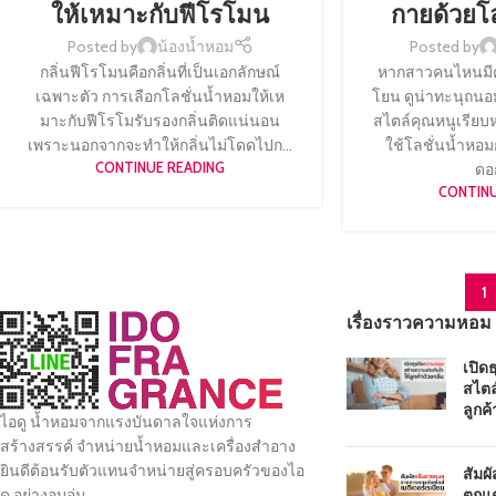
ให้เหมาะกับฟีโรโมน
กายด้วยโ
Posted by
น้องน้ำหอม
Posted by
กลิ่นฟีโรโมนคือกลิ่นที่เป็นเอกลักษณ์
หากสาวคนไหนมี
เฉพาะตัว การเลือกโลชั่นน้ำหอมให้เห
โยน ดูน่าทะนุถนอ
มาะกับฟีโรโมรับรองกลิ่นติดแน่นอน
สไตล์คุณหนูเรียบ
เพราะนอกจากจะทำให้กลิ่นไม่โดดไปก...
ใช้โลชั่นน้ำหอ
CONTINUE READING
ดอก
CONTINU
1
เรื่องราวความหอม
เปิด
สไตล
ลูกค้
ไอดู น้ำหอมจากแรงบันดาลใจแห่งการ
สร้างสรรค์ จำหน่ายน้ำหอมและเครื่องสำอาง
ยินดีต้อนรับตัวแทนจำหน่ายสู่ครอบครัวของไอ
สัมผ
ตกแต
ดู อย่างอบอุ่น