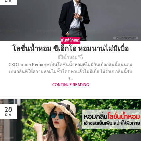
มิ.ย.
สไตล์น้ำหอม
โลชั่นน้ำหอม ซีเอ็กโอ หอมนานไม่มีเบื่อ
น้ำหอม
CXO Lotion Perfume เป็นโลชั่นน้ำหอมที่ไม่มีวันเบื่อกลิ่นนี้แน่นอน
เป็นกลิ่นที่ให้ความหอมไม่ซ้ำใคร ทาแล้วไม่มีเบื่อ ไม่จำเจ กลิ่นนี้รับ
ร...
CONTINUE READING
28
มิ.ย.