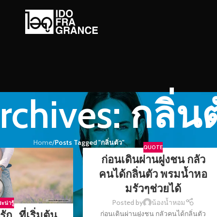
rchives: กลิ่นต
Home
/
Posts Tagged "กลิ่นตัว"
QUOTE
ก่อนเดินผ่านฝูงชน กลัว
คนได้กลิ่นตัว พรมน้ำหอ
มรัวๆช่วยได้
Posted by
น้องน้ำหอม
ะน่ารู้
รัก…ที่เริ่มต้น
ก่อนเดินผ่านฝูงชน กลัวคนได้กลิ่นตัว