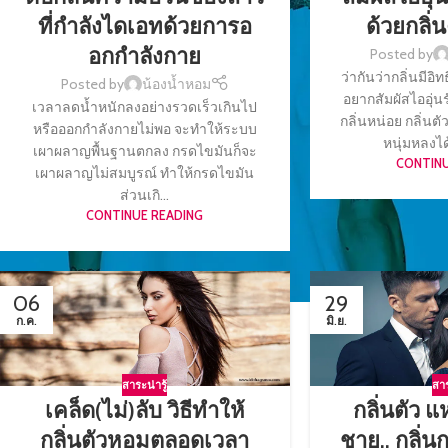
ที่กำลังไดเอทด้วยการอ
ด้วยกลิ
อกกำลังกาย
Posted by
ว่ากันว่ากลิ่นมีอ
Posted by
น้องน้ำหอม
อยากสัมผัสไออุ่นรั
เวลาลดน้ำหนักลงอย่างรวดเร็วเกินไป
กลิ่นหน่อย กลิ่น
หรือออกกำลังกายไม่พอ จะทำให้ระบบ
หนุ่มหลงได้
เผาผลาญพื้นฐานตกลง กรดไขมันก็จะ
CONTINU
เผาผลาญไม่สมบูรณ์ ทำให้กรดไขมัน
ส่วนเกิ...
CONTINUE READING
06
29
ก.ค.
มิ.ย.
สาระน่ารู้
สาร
เคล็ด(ไม่)ลับ วิธีทำให้
กลิ่นตัว 
กลิ่นตัวหอมตลอดเวลา
ชาย.. กลิ่