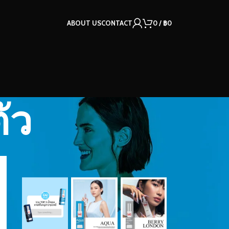
ABOUT US
CONTACT
0
/
฿
0
ัว
OUR INSTAGRAM