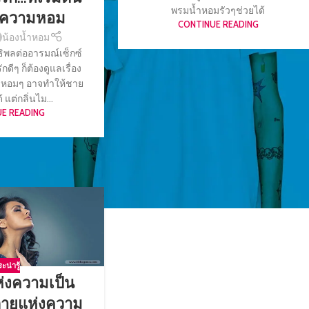
พรมน้ำหอมรัวๆช่วยได้
่นความหอม
CONTINUE READING
น้องน้ำหอม
ิทธิพลต่ออารมณ์เซ็กซ์
กดีๆ ก็ต้องดูแลเรื่อง
ตัวหอมๆ อาจทำให้ชาย
 แต่กลิ่นไม...
E READING
ะน่ารู้
แห่งความเป็น
นกายแห่งความ