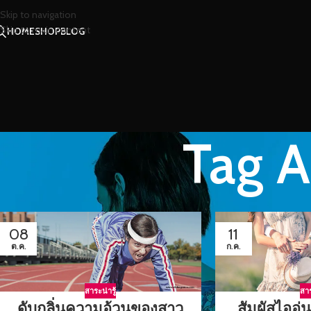
Skip to navigation
Skip to main content
HOME
SHOP
BLOG
Tag A
08
11
ต.ค.
ก.ค.
สาระน่ารู้
สาร
ดับกลิ่นความอ้วนของสาว
สัมผัสไออุ่น