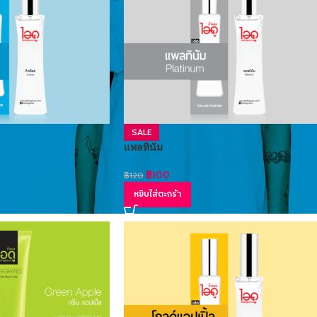
SALE
แพลทินัม
฿
100
฿
120
หยิบใส่ตะกร้า