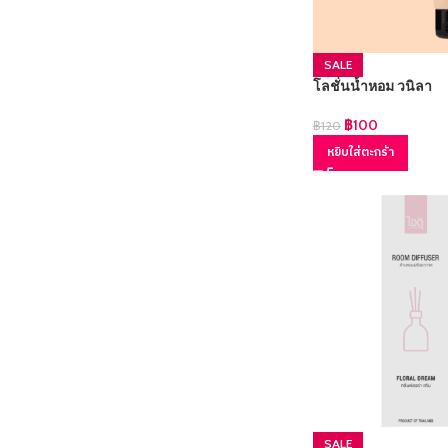
SALE
โลชั่นน้ำหอม วนิลา
฿
100
฿
120
หยิบใส่ตะกร้า
SALE