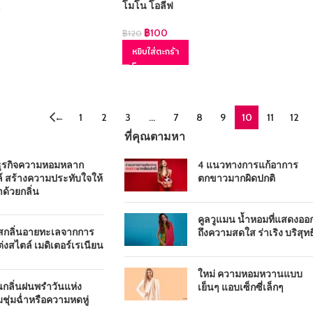
โมโน โอลีฟ
฿
100
฿
120
หยิบใส่ตะกร้า
←
1
2
3
…
7
8
9
10
11
12
ที่คุณตามหา
ธุรกิจความหอมหลาก
4 แนวทางการแก้อาการ
์ สร้างความประทับใจให้
ตกขาวมากผิดปกติ
าด้วยกลิ่น
คูลวูแมน น้ำหอมที่แสดงออ
ัสกลิ่นอายทะเลจากการ
ถึงความสดใส ร่าเริง บริสุทธิ
่งสไตล์ เมดิเตอร์เรเนียน
ใหม่ ความหอมหวานแบบ
นกลิ่นฝนพรำวันแห่ง
เย็นๆ แอบเซ็กซี่เล็กๆ
ชุ่มฉ่ำหรือความหดหู่