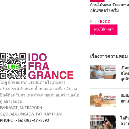
ก้านไม้หอมปรับอากาศ
กลิ่นฟลอร่า ดรีม
฿
200
฿
320
หยิบใส่ตะกร้า
เรื่องราวความหอม
เปิด
สไตล
ลูกค้
ไอดู น้ำหอมจากแรงบันดาลใจแห่งการ
สร้างสรรค์ จำหน่ายน้ำหอมและเครื่องสำอาง
ยินดีต้อนรับตัวแทนจำหน่ายสู่ครอบครัวของไอ
สัมผ
ตกแต
ดู อย่างอบอุ่น
PANUWAT JANTRAPORN
52/2 LADLUMKAEW, PATHUMTHANI
ไอดิ
PHONE: (+66) 083-421-8293
ความ