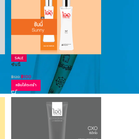
SALE
ซันนี่
฿
100
฿
120
หยิบใส่ตะกร้า