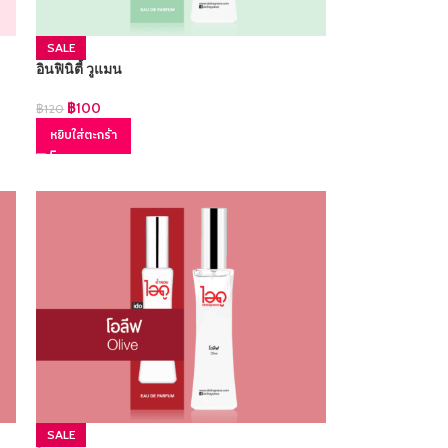
SALE
อินฟินิตี้ วูแมน
฿
100
฿
120
หยิบใส่ตะกร้า
SALE