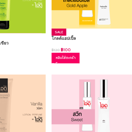
SALE
โกลด์แอปเปิ้ล
เขียว
฿
100
฿
120
หยิบใส่ตะกร้า