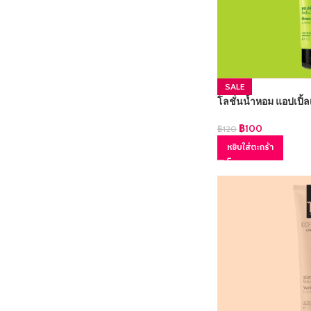
SALE
โลชั่นน้ำหอม แอปเปิ้ล
฿
100
฿
120
หยิบใส่ตะกร้า