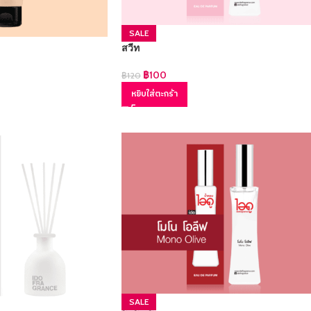
SALE
สวีท
฿
100
฿
120
หยิบใส่ตะกร้า
SALE