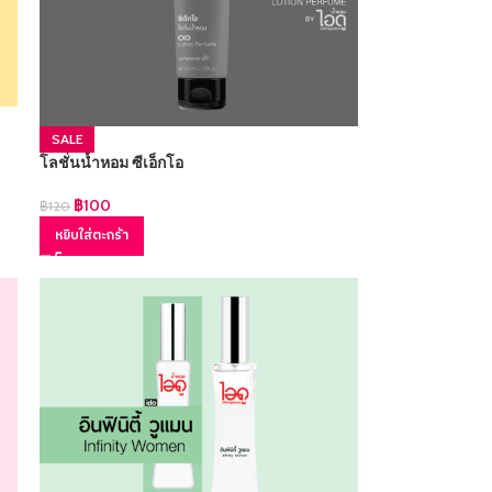
SALE
โลชั่นน้ำหอม ซีเอ็กโอ
฿
100
฿
120
หยิบใส่ตะกร้า