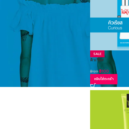
STOCK STATUS
On sale
In stock
SALE
คิวเรียส
฿
100
฿
120
หยิบใส่ตะกร้า