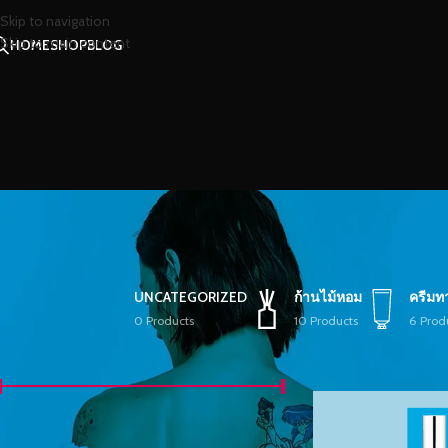
Skip to navigation
Skip to main content
HOME
SHOP
BLOG
UNCATEGORIZED
ก้านไม้หอม
ครีมท
0 Products
10 Products
6 Prod
FILTER BY PRICE
หน้าหลัก
/
Shop
/
หน้า 
คัดกรอง
ราคา
฿40
—
฿1,050